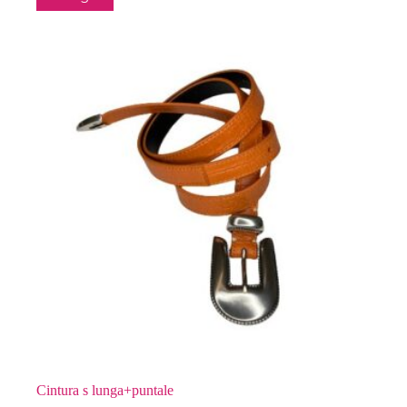
prodotto
ha
più
varianti.
Le
opzioni
possono
essere
scelte
nella
pagina
del
prodotto
Cintura s lunga+puntale