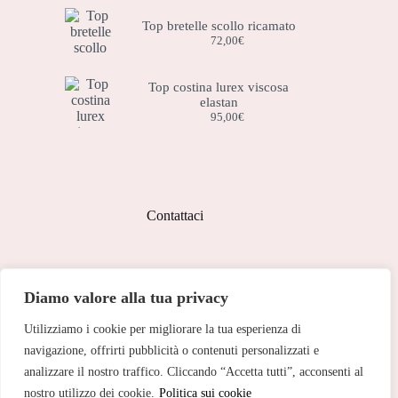
Top bretelle scollo ricamato
72,00
€
Top costina lurex viscosa
elastan
95,00
€
Contattaci
Indirizzo:
Diamo valore alla tua privacy
Corso Peschiera, 279 10141
Utilizziamo i cookie per migliorare la tua esperienza di
Telefono:
011 713 191
navigazione, offrirti pubblicità o contenuti personalizzati e
analizzare il nostro traffico. Cliccando “Accetta tutti”, acconsenti al
Email:
cristinetorino@gmail.com
nostro utilizzo dei cookie.
Politica sui cookie