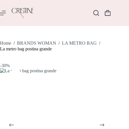
Salta
al
contenuto
Carrello
Home
/
BRANDS WOMAN
/
LA METRO BAG
/
La metro bag postina grande
-30%