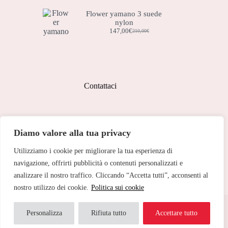
Flower yamano 3 suede
nylon
147,00
€
210,00
€
Contattaci
Indirizzo:
Diamo valore alla tua privacy
Corso Peschiera, 279 10141
Utilizziamo i cookie per migliorare la tua esperienza di
Telefono:
011 713 191
navigazione, offrirti pubblicità o contenuti personalizzati e
analizzare il nostro traffico. Cliccando “Accetta tutti”, acconsenti al
Email:
cristinetorino@gmail.com
nostro utilizzo dei cookie.
Politica sui cookie
Copyright © 2026 Cristine Torino - Web Powered by
Dylog
Italia S.p.A.
Personalizza
Rifiuta tutto
Accettare tutto