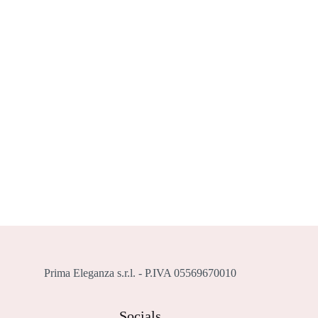
Prima Eleganza s.r.l. - P.IVA 05569670010
Socials