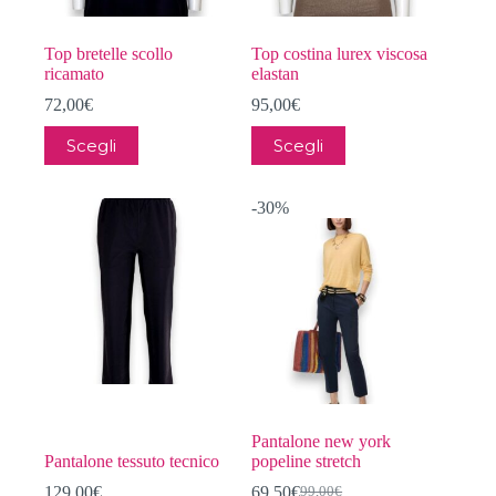
Top bretelle scollo
Top costina lurex viscosa
ricamato
elastan
72,00
€
95,00
€
Questo
Questo
Scegli
Scegli
prodotto
prodotto
ha
ha
più
più
-30%
varianti.
varianti.
Le
Le
opzioni
opzioni
possono
possono
essere
essere
scelte
scelte
nella
nella
pagina
pagina
del
del
prodotto
prodotto
Pantalone new york
Pantalone tessuto tecnico
popeline stretch
129,00
€
69,50
€
99,00
€