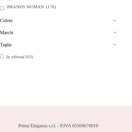
pagina
pagina
del
del
BRANDS WOMAN
(176)
prodotto
prodotto
Colore
+
Marchi
+
Taglia
+
In offerta
(103)
Prima Eleganza s.r.l. - P.IVA 05569670010