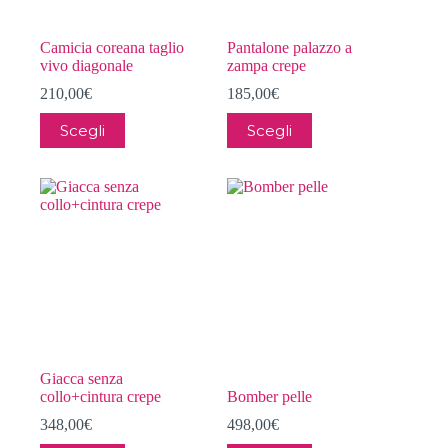
del
del
prodotto
prodotto
Camicia coreana taglio
Pantalone palazzo a
vivo diagonale
zampa crepe
210,00
€
185,00
€
Questo
Questo
Scegli
Scegli
prodotto
prodotto
ha
ha
più
più
varianti.
varianti.
Le
Le
opzioni
opzioni
possono
possono
essere
essere
scelte
scelte
nella
nella
pagina
pagina
del
del
prodotto
prodotto
Giacca senza
collo+cintura crepe
Bomber pelle
348,00
€
498,00
€