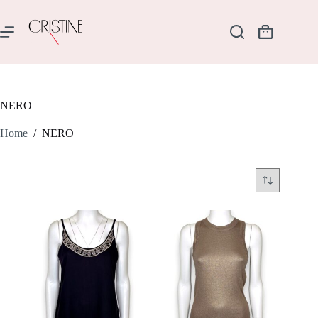
Salta
al
contenuto
Carrello
NERO
Home
/
NERO