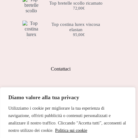
Top bretelle scollo ricamato
72,00
€
Top costina lurex viscosa
elastan
95,00
€
Contattaci
Indirizzo:
Diamo valore alla tua privacy
Corso Peschiera, 279 10141
Utilizziamo i cookie per migliorare la tua esperienza di
Telefono:
011 713 191
navigazione, offrirti pubblicità o contenuti personalizzati e
analizzare il nostro traffico. Cliccando “Accetta tutti”, acconsenti al
Email:
cristinetorino@gmail.com
nostro utilizzo dei cookie.
Politica sui cookie
Copyright © 2026 Cristine Torino - Web Powered by
Dylog