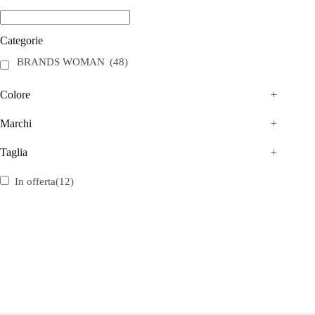
opzioni
possono
essere
scelte
Categorie
nella
BRANDS WOMAN
(48)
pagina
del
prodotto
Colore
+
Marchi
+
Taglia
+
In offerta
(12)