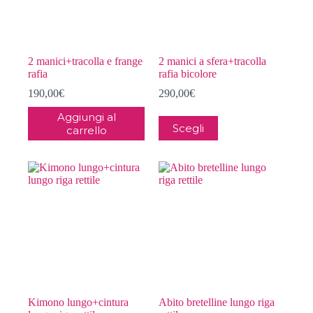
Marchi
+
Taglia
+
2 manici+tracolla e frange
2 manici a sfera+tracolla
In offerta
(12)
rafia
rafia bicolore
190,00
€
290,00
€
Aggiungi al
Questo
Scegli
carrello
prodotto
ha
più
varianti.
Le
opzioni
possono
essere
scelte
nella
pagina
del
prodotto
Kimono lungo+cintura
Abito bretelline lungo riga