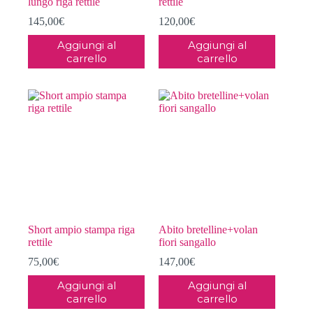
lungo riga rettile
rettile
145,00
€
120,00
€
Aggiungi al
Aggiungi al
carrello
carrello
Short ampio stampa riga
Abito bretelline+volan
rettile
fiori sangallo
75,00
€
147,00
€
Aggiungi al
Aggiungi al
carrello
carrello