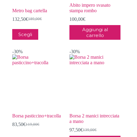
Abito impero svasato
Metro bag cartella
stampa rombo
132,50
€
100,00
€
189,00
€
Il
Il
prezzo
prezzo
Aggiungi al
Questo
originale
attuale
Scegli
carrello
prodotto
era:
è:
ha
189,00€.
132,50€.
più
-30%
-30%
varianti.
Le
opzioni
possono
essere
scelte
nella
pagina
del
prodotto
Borsa pasticcino+tracolla
Borsa 2 manici intrecciata
a mano
83,50
€
119,00
€
Il
Il
97,50
€
139,00
€
prezzo
prezzo
Il
Il