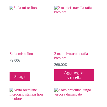
Stola misto lino
2 manici+tracolla rafia
bicolore
79,00
€
260,00
€
Aggiungi al
Questo
Scegli
carrello
prodotto
ha
più
varianti.
Le
opzioni
possono