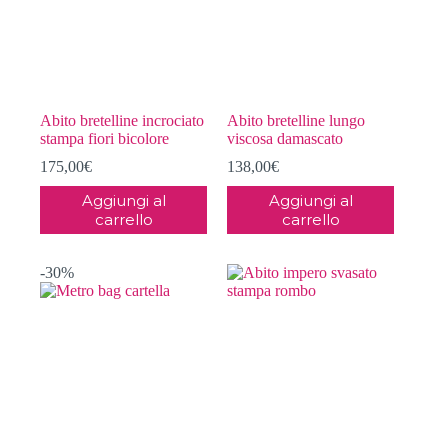
essere
scelte
nella
pagina
del
prodotto
Abito bretelline incrociato
Abito bretelline lungo
stampa fiori bicolore
viscosa damascato
175,00
€
138,00
€
Aggiungi al
Aggiungi al
carrello
carrello
-30%