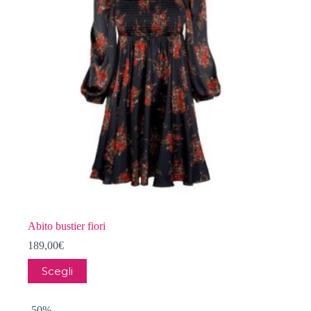
Abito bustier fiori
189,00
€
Questo
Scegli
prodotto
ha
più
-50%