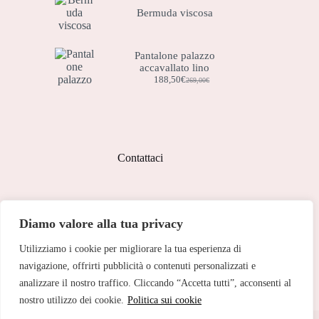
era:
è:
Bermuda viscosa
149,00€.
74,50€.
Pantalone palazzo
accavallato lino
188,50
€
269,00
€
Il
Il
prezzo
prezzo
originale
attuale
era:
è:
269,00€.
188,50€.
Contattaci
Indirizzo:
Diamo valore alla tua privacy
Corso Peschiera, 279 10141
Utilizziamo i cookie per migliorare la tua esperienza di
Telefono:
011 713 191
navigazione, offrirti pubblicità o contenuti personalizzati e
analizzare il nostro traffico. Cliccando “Accetta tutti”, acconsenti al
Email:
cristinetorino@gmail.com
nostro utilizzo dei cookie.
Politica sui cookie
Copyright © 2026 Cristine Torino - Web Powered by
Dylog