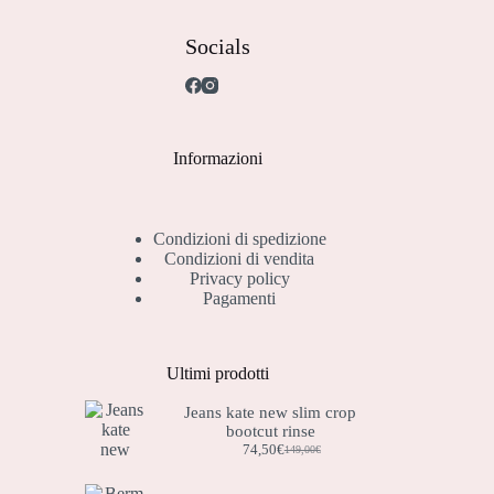
Socials
Informazioni
Condizioni di spedizione
Condizioni di vendita
Privacy policy
Pagamenti
Ultimi prodotti
Jeans kate new slim crop
bootcut rinse
74,50
€
149,00
€
Il
Il
prezzo
prezzo
originale
attuale