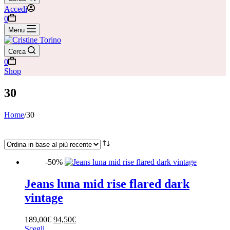
Accedi
Carrello
0
Menu
Cerca
Carrello
0
Shop
30
Home
/
30
-50%
Jeans luna mid rise flared dark
Categorie
vintage
BRANDS WOMAN
(21)
Il
Il
189,00
€
94,50
€
Questo
prezzo
prezzo
Scegli