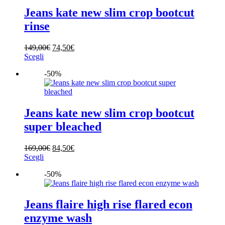
più
189,00€.
94,50€.
pagina
varianti.
Jeans kate new slim crop bootcut
del
Le
prodotto
rinse
opzioni
possono
essere
Il
Il
149,00
€
74,50
€
scelte
Questo
prezzo
prezzo
Scegli
nella
prodotto
originale
attuale
pagina
-50%
ha
era:
è:
del
più
149,00€.
74,50€.
prodotto
varianti.
Le
opzioni
Jeans kate new slim crop bootcut
possono
super bleached
essere
scelte
nella
Il
Il
169,00
€
84,50
€
pagina
Questo
prezzo
prezzo
Scegli
del
prodotto
originale
attuale
prodotto
-50%
ha
era:
è:
più
169,00€.
84,50€.
varianti.
Le
Jeans flaire high rise flared econ
opzioni
enzyme wash
possono