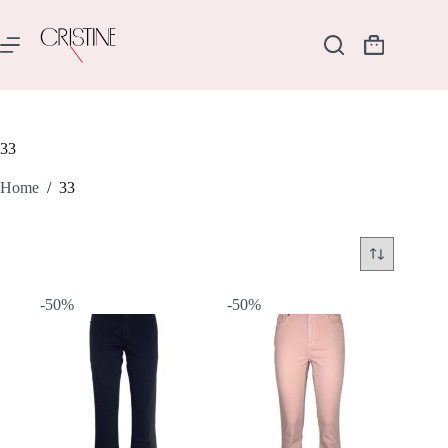
Salta
al
contenuto
Carrello
33
Home
/
33
-50%
-50%