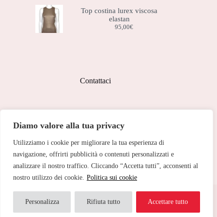
Top costina lurex viscosa
elastan
95,00
€
Contattaci
Indirizzo:
Diamo valore alla tua privacy
Corso Peschiera, 279 10141
Utilizziamo i cookie per migliorare la tua esperienza di
Telefono:
011 713 191
navigazione, offrirti pubblicità o contenuti personalizzati e
analizzare il nostro traffico. Cliccando “Accetta tutti”, acconsenti al
Email:
cristinetorino@gmail.com
nostro utilizzo dei cookie.
Politica sui cookie
Copyright © 2026 Cristine Torino - Web Powered by
Dylog
Italia S.p.A.
Personalizza
Rifiuta tutto
Accettare tutto
Traduci