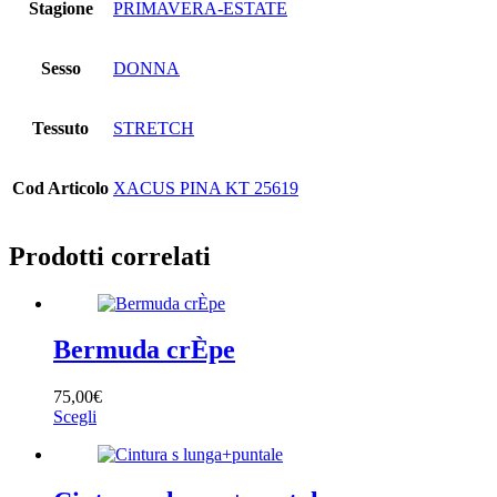
Stagione
PRIMAVERA-ESTATE
Sesso
DONNA
Tessuto
STRETCH
Cod Articolo
XACUS PINA KT 25619
Prodotti correlati
Bermuda crÈpe
75,00
€
Questo
Scegli
prodotto
ha
più
varianti.