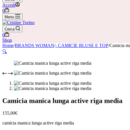
Accedi
Carrello
0
Menu
Cerca
Carrello
0
Shop
Home
/
BRANDS WOMAN
/
- CAMICIE BLUSE E TOP
/
Camicia ma
🔍
Camicia manica lunga active riga media
155,00
€
camicia manica lunga active riga media