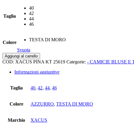
40
42
Taglia
44
46
TESTA DI MORO
Colore
Svuota
Camicia
Aggiungi al carrello
manica
COD:
XACUS PINA KT 25619
Categorie:
- CAMICIE BLUSE E 
lunga
active
Informazioni aggiuntive
riga
media
quantità
Taglia
40
,
42
,
44
,
46
Colore
AZZURRO
,
TESTA DI MORO
Marchio
XACUS