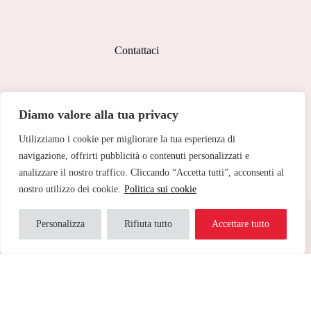
originale
attuale
era:
è:
210,00€.
147,00€.
Contattaci
Indirizzo:
Diamo valore alla tua privacy
Corso Peschiera, 279 10141
Utilizziamo i cookie per migliorare la tua esperienza di
Telefono:
011 713 191
navigazione, offrirti pubblicità o contenuti personalizzati e
analizzare il nostro traffico. Cliccando “Accetta tutti”, acconsenti al
Email:
cristinetorino@gmail.com
nostro utilizzo dei cookie.
Politica sui cookie
Copyright © 2026 Cristine Torino - Web Powered by
Dylog
Italia S.p.A.
Personalizza
Rifiuta tutto
Accettare tutto
Traduci