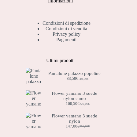
Informazioni
Condizioni di spedizione
Condizioni di vendita
Privacy policy
Pagamenti
Ultimi prodotti
Pantalone palazzo popeline
83,50
€
119,00
€
Il
Il
prezzo
prezzo
originale
attuale
Flower yamano 3 suede
era:
è:
nylon camo
119,00€.
83,50€.
160,50
€
229,00
€
Il
Il
prezzo
prezzo
originale
attuale
Flower yamano 3 suede
era:
è:
nylon
229,00€.
160,50€.
147,00
€
210,00
€
Il
Il
prezzo
prezzo