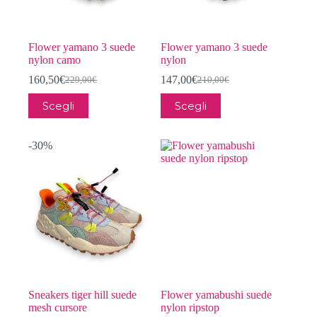
Flower yamano 3 suede
Flower yamano 3 suede
nylon camo
nylon
160,50
€
147,00
€
229,00
€
210,00
€
Il
Il
Il
Il
prezzo
prezzo
prezzo
prezzo
Questo
Questo
Scegli
Scegli
originale
attuale
originale
attuale
prodotto
prodotto
era:
è:
era:
è:
ha
ha
229,00€.
160,50€.
210,00€.
147,00€.
più
più
-30%
varianti.
varianti.
Le
Le
opzioni
opzioni
possono
possono
essere
essere
scelte
scelte
nella
nella
pagina
pagina
del
del
prodotto
prodotto
Sneakers tiger hill suede
Flower yamabushi suede
mesh cursore
nylon ripstop