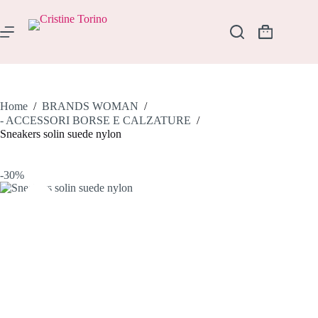
Salta
al
contenuto
Carrello
Home
/
BRANDS WOMAN
/
- ACCESSORI BORSE E CALZATURE
/
Sneakers solin suede nylon
-30%