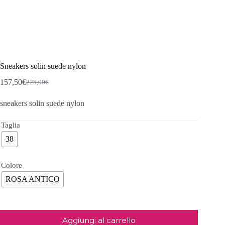
Sneakers solin suede nylon
157,50
€
225,00
€
Il
Il
prezzo
prezzo
sneakers solin suede nylon
originale
attuale
era:
è:
225,00€.
157,50€.
Taglia
38
Colore
ROSA ANTICO
Aggiungi al carrello