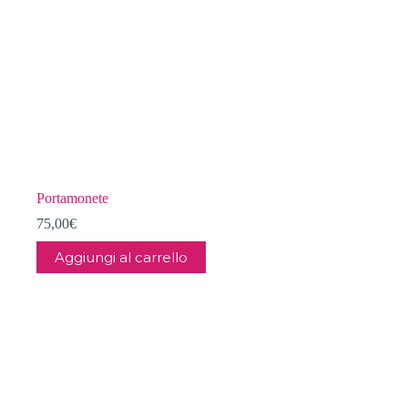
prodotto
Portamonete
75,00
€
Aggiungi al carrello