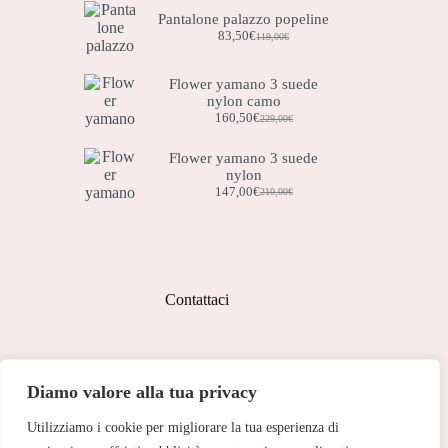
Pantalone palazzo popeline
83,50
€
119,00
€
Il
Il
prezzo
prezzo
originale
attuale
Flower yamano 3 suede
era:
è:
nylon camo
119,00€.
83,50€.
160,50
€
229,00
€
Il
Il
prezzo
prezzo
originale
attuale
Flower yamano 3 suede
era:
è:
nylon
229,00€.
160,50€.
147,00
€
210,00
€
Il
Il
prezzo
prezzo
originale
attuale
era:
è:
210,00€.
147,00€.
Contattaci
Indirizzo:
Diamo valore alla tua privacy
Corso Peschiera, 279 10141
Utilizziamo i cookie per migliorare la tua esperienza di
Telefono:
011 713 191