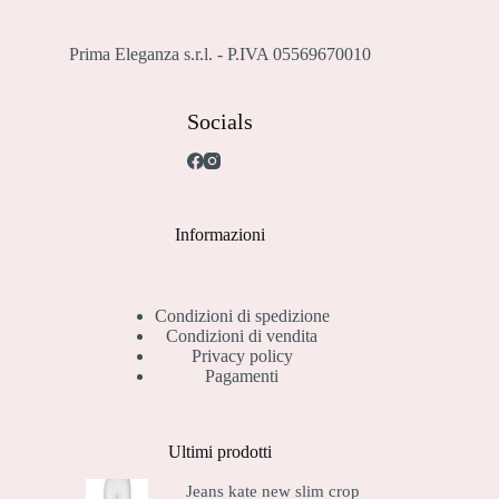
pagina
del
prodotto
Prima Eleganza s.r.l. - P.IVA 05569670010
Socials
Informazioni
Condizioni di spedizione
Condizioni di vendita
Privacy policy
Pagamenti
Ultimi prodotti
Jeans kate new slim crop