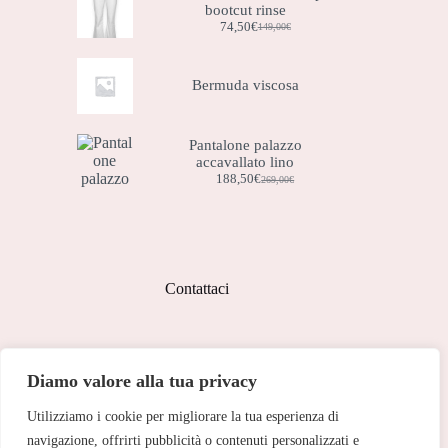
bootcut rinse
74,50
€
149,00
€
Il
Il
prezzo
prezzo
originale
attuale
era:
è:
Bermuda viscosa
149,00€.
74,50€.
Pantalone palazzo
accavallato lino
188,50
€
269,00
€
Il
Il
prezzo
prezzo
originale
attuale
era:
è:
269,00€.
188,50€.
Contattaci
Indirizzo:
Diamo valore alla tua privacy
Corso Peschiera, 279 10141
Utilizziamo i cookie per migliorare la tua esperienza di
Telefono:
011 713 191
navigazione, offrirti pubblicità o contenuti personalizzati e