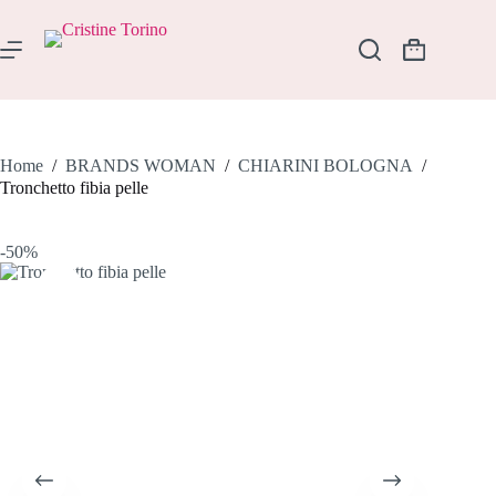
Salta
al
contenuto
Carrello
Home
/
BRANDS WOMAN
/
CHIARINI BOLOGNA
/
Tronchetto fibia pelle
-50%