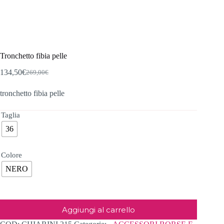
Tronchetto fibia pelle
134,50
€
269,00
€
Il
Il
prezzo
prezzo
tronchetto fibia pelle
originale
attuale
era:
è:
269,00€.
134,50€.
Taglia
36
Colore
NERO
Aggiungi al carrello