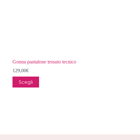
Gonna pantalone tessuto tecnico
129,00
€
Questo
Scegli
prodotto
ha
più
varianti.
Le
opzioni
possono
essere
scelte
nella