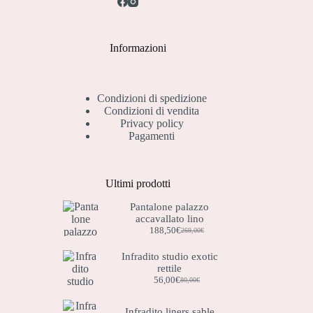
Informazioni
Condizioni di spedizione
Condizioni di vendita
Privacy policy
Pagamenti
Ultimi prodotti
Pantalone palazzo
accavallato lino
188,50
€
269,00
€
Il
Il
prezzo
prezzo
Infradito studio exotic
originale
attuale
rettile
era:
è:
269,00€.
188,50€.
56,00
€
80,00
€
Il
Il
prezzo
prezzo
originale
attuale
Infradito liners sable