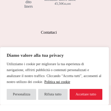
era:
è:
45,50
€
65,00
€
Il
Il
80,00€.
56,00€.
prezzo
prezzo
originale
attuale
era:
è:
65,00€.
45,50€.
Contattaci
Indirizzo:
Diamo valore alla tua privacy
Corso Peschiera, 279 10141
Utilizziamo i cookie per migliorare la tua esperienza di
Telefono:
011 713 191
navigazione, offrirti pubblicità o contenuti personalizzati e
analizzare il nostro traffico. Cliccando “Accetta tutti”, acconsenti al
Email:
cristinetorino@gmail.com
nostro utilizzo dei cookie.
Politica sui cookie
Copyright © 2026 Cristine Torino - Web Powered by
Dylog
Italia S.p.A.
Personalizza
Rifiuta tutto
Accettare tutto
Traduci