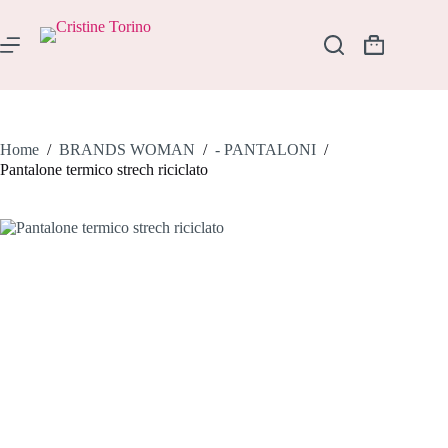
Salta
al
contenuto
Carrello
Home
/
BRANDS WOMAN
/
- PANTALONI
/
Pantalone termico strech riciclato