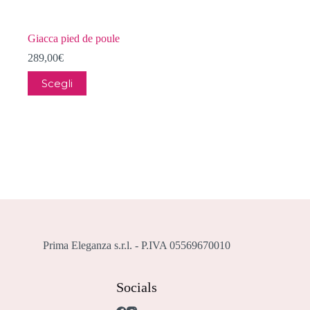
Giacca pied de poule
289,00
€
Questo
Scegli
prodotto
ha
più
varianti.
Le
opzioni
possono
essere
scelte
nella
pagina
del
prodotto
Prima Eleganza s.r.l. - P.IVA 05569670010
Socials