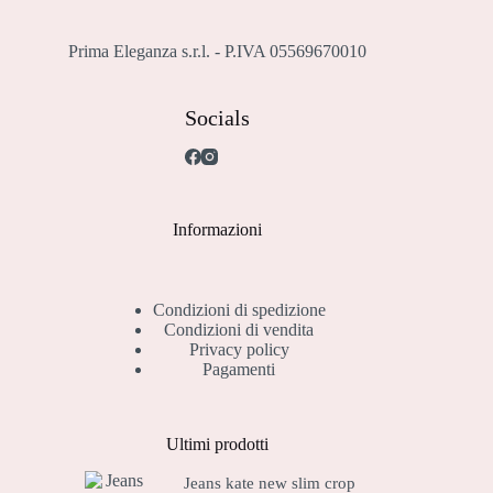
pagina
del
prodotto
Prima Eleganza s.r.l. - P.IVA 05569670010
Socials
Informazioni
Condizioni di spedizione
Condizioni di vendita
Privacy policy
Pagamenti
Ultimi prodotti
Jeans kate new slim crop