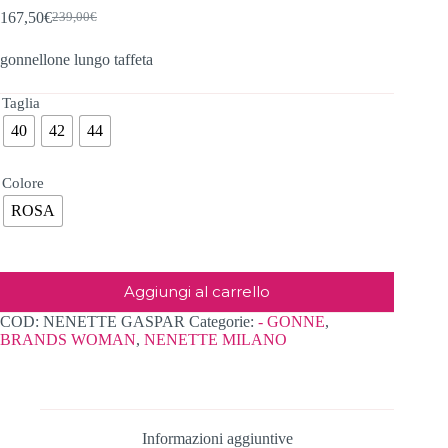
167,50
€
239,00
€
Il
Il
prezzo
prezzo
gonnellone lungo taffeta
originale
attuale
era:
è:
239,00€.
167,50€.
Taglia
40
42
44
Colore
ROSA
Aggiungi al carrello
COD:
NENETTE GASPAR
Categorie:
- GONNE
,
BRANDS WOMAN
,
NENETTE MILANO
Informazioni aggiuntive