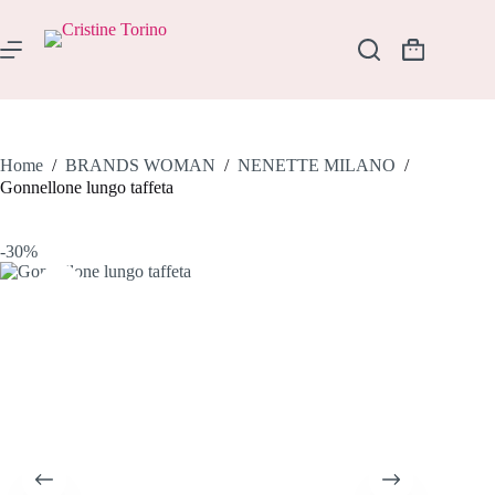
Salta
al
contenuto
Carrello
Home
/
BRANDS WOMAN
/
NENETTE MILANO
/
Gonnellone lungo taffeta
-30%