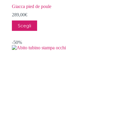
Giacca pied de poule
289,00
€
Questo
Scegli
prodotto
ha
più
-50%
varianti.
Le
opzioni
possono
essere
scelte
nella
pagina
del
prodotto