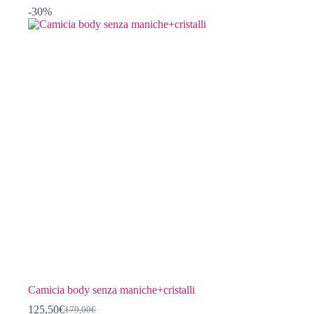
199,00€.
139,50€.
più
-30%
varianti.
Le
opzioni
possono
essere
scelte
nella
pagina
del
prodotto
Camicia body senza maniche+cristalli
125,50
€
179,00
€