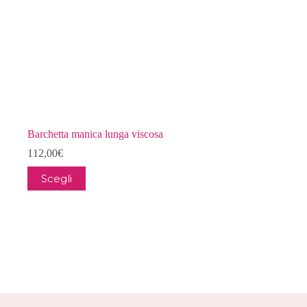
Barchetta manica lunga viscosa
112,00
€
Questo
Scegli
prodotto
ha
più
varianti.
Le
opzioni
possono
essere
scelte
nella