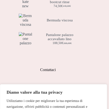
bootcut rinse
74,50
€
149,00
€
Il
Il
prezzo
prezzo
originale
attuale
era:
è:
Bermuda viscosa
149,00€.
74,50€.
Pantalone palazzo
accavallato lino
188,50
€
269,00
€
Il
Il
prezzo
prezzo
originale
attuale
era:
è:
269,00€.
188,50€.
Contattaci
Indirizzo:
Diamo valore alla tua privacy
Corso Peschiera, 279 10141
Utilizziamo i cookie per migliorare la tua esperienza di
Telefono:
011 713 191
navigazione, offrirti pubblicità o contenuti personalizzati e