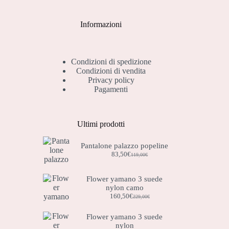
Informazioni
Condizioni di spedizione
Condizioni di vendita
Privacy policy
Pagamenti
Ultimi prodotti
Pantalone palazzo popeline
83,50
€
119,00
€
Il
Il
prezzo
prezzo
originale
attuale
Flower yamano 3 suede
era:
è:
nylon camo
119,00€.
83,50€.
160,50
€
229,00
€
Il
Il
prezzo
prezzo
originale
attuale
Flower yamano 3 suede
era:
è:
nylon