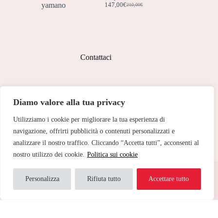
229,00€.
160,50€.
147,00
€
210,00
€
Il
Il
prezzo
prezzo
originale
attuale
era:
è:
210,00€.
147,00€.
Contattaci
Indirizzo:
Diamo valore alla tua privacy
Corso Peschiera, 279 10141
Utilizziamo i cookie per migliorare la tua esperienza di
Telefono:
011 713 191
navigazione, offrirti pubblicità o contenuti personalizzati e
analizzare il nostro traffico. Cliccando “Accetta tutti”, acconsenti al
Email:
cristinetorino@gmail.com
nostro utilizzo dei cookie.
Politica sui cookie
Copyright © 2026 Cristine Torino - Web Powered by
Dylog
Italia S.p.A.
Personalizza
Rifiuta tutto
Accettare tutto
Traduci