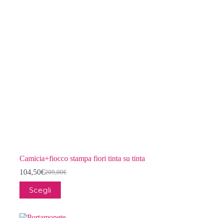
Camicia+fiocco stampa fiori tinta su tinta
104,50
€
209,00
€
Il
Il
prezzo
prezzo
Questo
Scegli
originale
attuale
prodotto
era:
è:
ha
209,00€.
104,50€.
più