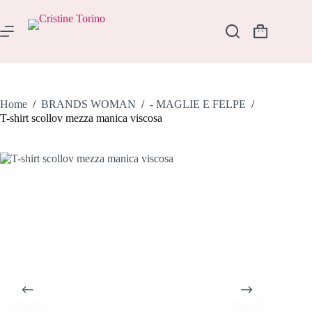
Salta
al
contenuto
Carrello
Home
/
BRANDS WOMAN
/
- MAGLIE E FELPE
/
T-shirt scollov mezza manica viscosa