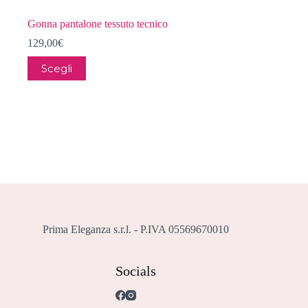
Gonna pantalone tessuto tecnico
129,00
€
Questo
Scegli
prodotto
ha
più
varianti.
Le
opzioni
possono
essere
scelte
nella
pagina
del
prodotto
Prima Eleganza s.r.l. - P.IVA 05569670010
Socials