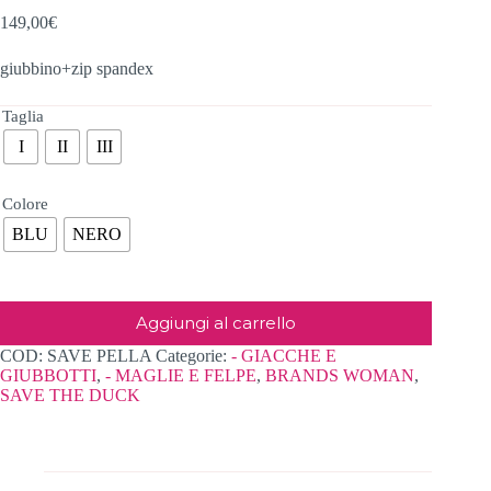
149,00
€
giubbino+zip spandex
Taglia
I
II
III
Colore
BLU
NERO
Aggiungi al carrello
COD:
SAVE PELLA
Categorie:
- GIACCHE E
GIUBBOTTI
,
- MAGLIE E FELPE
,
BRANDS WOMAN
,
SAVE THE DUCK