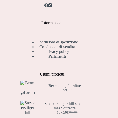
Informazioni
Condizioni di spedizione
Condizioni di vendita
Privacy policy
Pagamenti
Ultimi prodotti
Bermuda gabardine
159,00
€
Sneakers tiger hill suede
mesh cursore
157,50
€
225,00
€
Il
Il