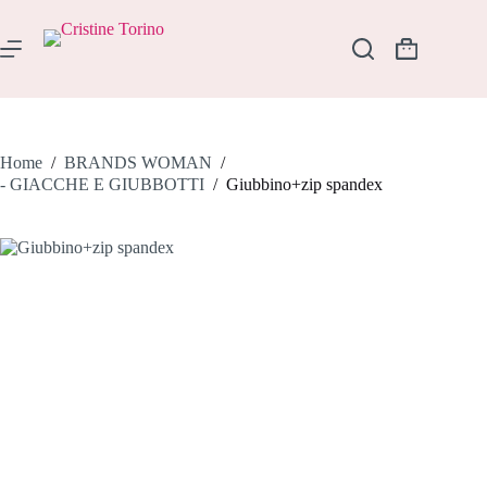
Salta
al
contenuto
Carrello
Home
/
BRANDS WOMAN
/
- GIACCHE E GIUBBOTTI
/
Giubbino+zip spandex