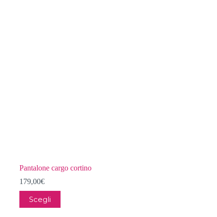
Pantalone cargo cortino
179,00
€
Questo
Scegli
prodotto
ha