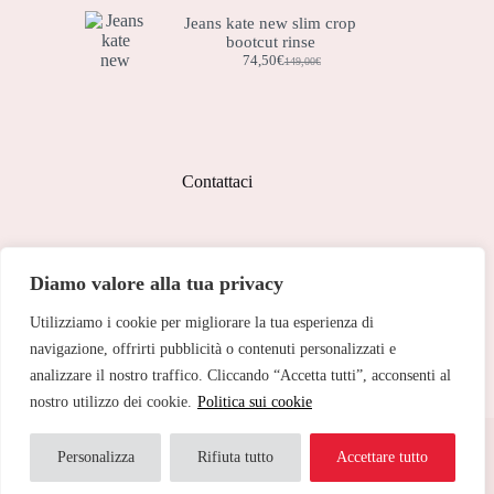
prezzo
prezzo
originale
attuale
Jeans kate new slim crop
era:
è:
bootcut rinse
225,00€.
157,50€.
74,50
€
149,00
€
Il
Il
prezzo
prezzo
originale
attuale
era:
è:
149,00€.
74,50€.
Contattaci
Indirizzo:
Diamo valore alla tua privacy
Corso Peschiera, 279 10141
Utilizziamo i cookie per migliorare la tua esperienza di
Telefono:
011 713 191
navigazione, offrirti pubblicità o contenuti personalizzati e
analizzare il nostro traffico. Cliccando “Accetta tutti”, acconsenti al
Email:
cristinetorino@gmail.com
nostro utilizzo dei cookie.
Politica sui cookie
Copyright © 2026 Cristine Torino - Web Powered by
Dylog
Italia S.p.A.
Personalizza
Rifiuta tutto
Accettare tutto
Traduci