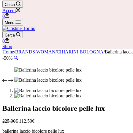
Cerca
Accedi
Carrello
0
Menu
Cerca
Carrello
0
Shop
Home
/
BRANDS WOMAN
/
CHIARINI BOLOGNA
/
Ballerina lacci
-50%
🔍
Ballerina laccio bicolore pelle lux
Il
Il
225,00
€
112,50
€
prezzo
prezzo
ballerina laccio bicolore pelle lux
originale
attuale