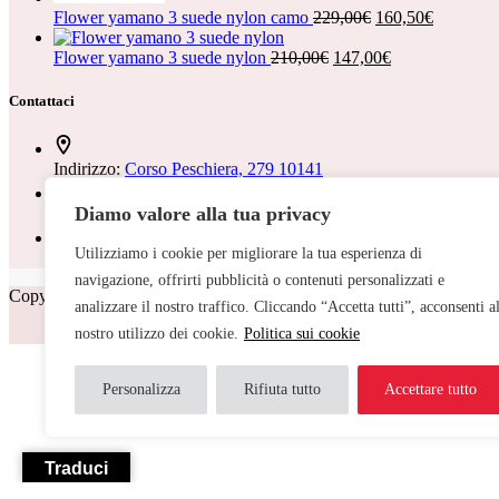
Il
Il
Flower yamano 3 suede nylon camo
229,00
€
160,50
€
prezzo
prezzo
Il
originale
Il
attuale
Flower yamano 3 suede nylon
210,00
€
147,00
€
prezzo
era:
prezzo
è:
originale
229,00€.
attuale
160,50€.
Contattaci
era:
è:
210,00€.
147,00€.
Indirizzo:
Corso Peschiera, 279 10141
Diamo valore alla tua privacy
Telefono:
011 713 191
Utilizziamo i cookie per migliorare la tua esperienza di
Email:
cristinetorino@gmail.com
navigazione, offrirti pubblicità o contenuti personalizzati e
Copyright © 2026 Cristine Torino - Web Powered by
Dylog Italia S.
analizzare il nostro traffico. Cliccando “Accetta tutti”, acconsenti a
nostro utilizzo dei cookie.
Politica sui cookie
Personalizza
Rifiuta tutto
Accettare tutto
Traduci