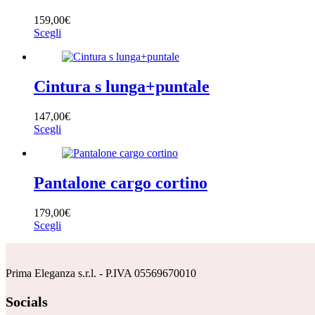
opzioni
159,00
€
possono
Questo
Scegli
essere
prodotto
scelte
ha
nella
più
pagina
varianti.
Cintura s lunga+puntale
del
Le
prodotto
opzioni
147,00
€
possono
Questo
Scegli
essere
prodotto
scelte
ha
nella
più
pagina
varianti.
Pantalone cargo cortino
del
Le
prodotto
opzioni
179,00
€
possono
Questo
Scegli
essere
prodotto
scelte
ha
nella
più
pagina
Prima Eleganza s.r.l. - P.IVA 05569670010
varianti.
del
Le
prodotto
Socials
opzioni
possono