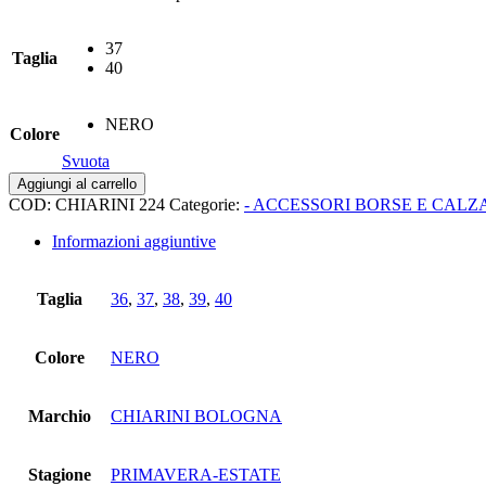
era:
è:
225,00€.
112,50€.
37
Taglia
40
NERO
Colore
Svuota
Ballerina
Aggiungi al carrello
laccio
COD:
CHIARINI 224
Categorie:
- ACCESSORI BORSE E CALZ
bicolore
pelle
Informazioni aggiuntive
lux
quantità
Taglia
36
,
37
,
38
,
39
,
40
Colore
NERO
Marchio
CHIARINI BOLOGNA
Stagione
PRIMAVERA-ESTATE