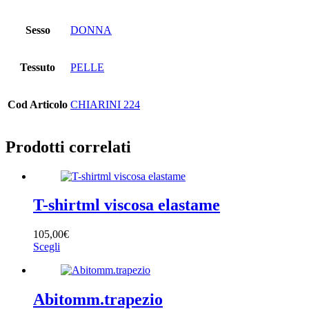
Sesso
DONNA
Tessuto
PELLE
Cod Articolo
CHIARINI 224
Prodotti correlati
T-shirtml viscosa elastame
105,00
€
Questo
Scegli
prodotto
ha
più
varianti.
Abitomm.trapezio
Le