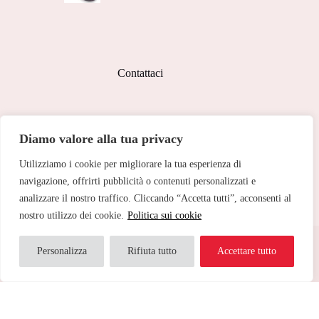
prezzo
prezzo
originale
attuale
era:
è:
65,00€.
45,50€.
Contattaci
Indirizzo:
Diamo valore alla tua privacy
Corso Peschiera, 279 10141
Utilizziamo i cookie per migliorare la tua esperienza di
Telefono:
011 713 191
navigazione, offrirti pubblicità o contenuti personalizzati e
analizzare il nostro traffico. Cliccando “Accetta tutti”, acconsenti al
Email:
cristinetorino@gmail.com
nostro utilizzo dei cookie.
Politica sui cookie
Copyright © 2026 Cristine Torino - Web Powered by
Dylog
Italia S.p.A.
Personalizza
Rifiuta tutto
Accettare tutto
Traduci