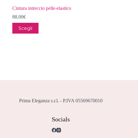
Cintura intreccio pelle-elastico
88,00
€
Questo
Scegli
prodotto
ha
più
varianti.
Le
opzioni
possono
essere
scelte
nella
pagina
del
prodotto
Prima Eleganza s.r.l. - P.IVA 05569670010
Socials