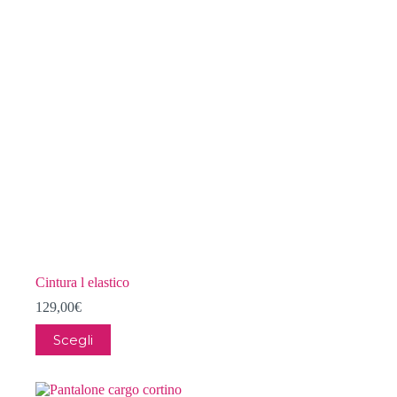
Cintura l elastico
129,00
€
Questo
Scegli
prodotto
ha
più
varianti.