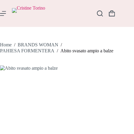
Salta
al
contenuto
Carrello
Home
/
BRANDS WOMAN
/
PAHIESA FORMENTERA
/
Abito svasato ampio a balze