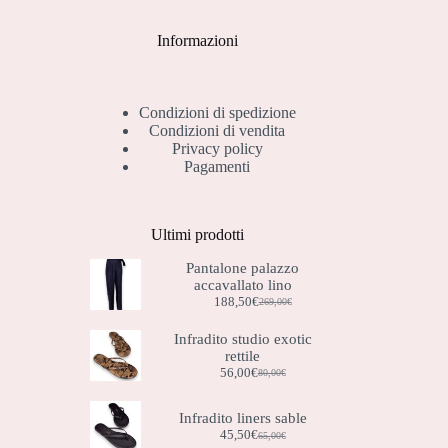
Informazioni
Condizioni di spedizione
Condizioni di vendita
Privacy policy
Pagamenti
Ultimi prodotti
Pantalone palazzo
accavallato lino
188,50
€
269,00
€
Il
Il
prezzo
prezzo
Infradito studio exotic
originale
attuale
rettile
era:
è:
269,00€.
188,50€.
56,00
€
80,00
€
Il
Il
prezzo
prezzo
originale
attuale
Infradito liners sable
era:
è:
45,50
€
65,00
€
Il
Il
80,00€.
56,00€.