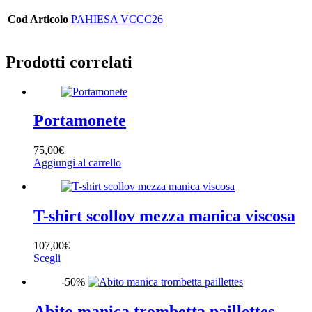
Cod Articolo
PAHIESA VCCC26
Prodotti correlati
Portamonete
75,00
€
Aggiungi al carrello
T-shirt scollov mezza manica viscosa
107,00
€
Questo
Scegli
prodotto
-50%
ha
più
varianti.
Abito manica trombetta paillettes