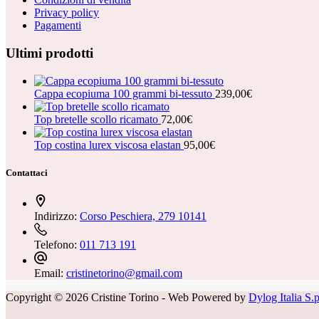
Privacy policy
Pagamenti
Ultimi prodotti
Cappa ecopiuma 100 grammi bi-tessuto
239,00
€
Top bretelle scollo ricamato
72,00
€
Top costina lurex viscosa elastan
95,00
€
Contattaci
Indirizzo:
Corso Peschiera, 279 10141
Telefono:
011 713 191
Email:
cristinetorino@gmail.com
Copyright © 2026 Cristine Torino - Web Powered by
Dylog Italia S.