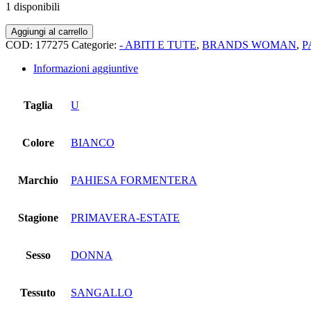
1 disponibili
Abito
Aggiungi al carrello
bretelline+volan
COD:
177275
Categorie:
- ABITI E TUTE
,
BRANDS WOMAN
,
P
fiori
sangallo
Informazioni aggiuntive
quantità
Taglia
U
Colore
BIANCO
Marchio
PAHIESA FORMENTERA
Stagione
PRIMAVERA-ESTATE
Sesso
DONNA
Tessuto
SANGALLO