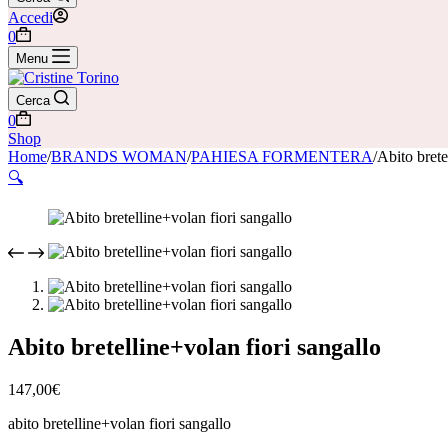
Accedi
Carrello
0
Menu
Cerca
Carrello
0
Shop
Home
/
BRANDS WOMAN
/
PAHIESA FORMENTERA
/
Abito brete
🔍
Abito bretelline+volan fiori sangallo
147,00
€
abito bretelline+volan fiori sangallo