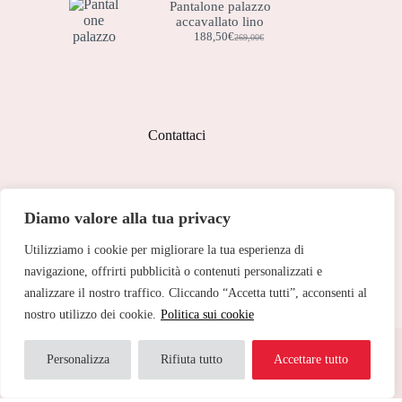
Pantalone palazzo
accavallato lino
188,50
€
269,00
€
Il
Il
prezzo
prezzo
originale
attuale
era:
è:
269,00€.
188,50€.
Contattaci
Indirizzo:
Diamo valore alla tua privacy
Corso Peschiera, 279 10141
Utilizziamo i cookie per migliorare la tua esperienza di
Telefono:
011 713 191
navigazione, offrirti pubblicità o contenuti personalizzati e
analizzare il nostro traffico. Cliccando “Accetta tutti”, acconsenti al
Email:
cristinetorino@gmail.com
nostro utilizzo dei cookie.
Politica sui cookie
Copyright © 2026 Cristine Torino - Web Powered by
Dylog
Italia S.p.A.
Personalizza
Rifiuta tutto
Accettare tutto
Traduci