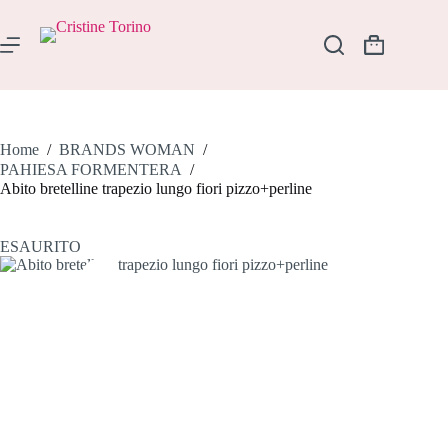
Salta
al
contenuto
Carrello
Home
/
BRANDS WOMAN
/
PAHIESA FORMENTERA
/
Abito bretelline trapezio lungo fiori pizzo+perline
ESAURITO