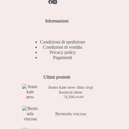
Informazioni
Condizioni di spedizione
Condizioni di vendita
Privacy policy
Pagamenti
Ultimi prodotti
Jeans kate new slim crop
bootcut rinse
74,50
€
149,00
€
Il
Il
prezzo
prezzo
originale
attuale
era:
è:
Bermuda viscosa
149,00€.
74,50€.