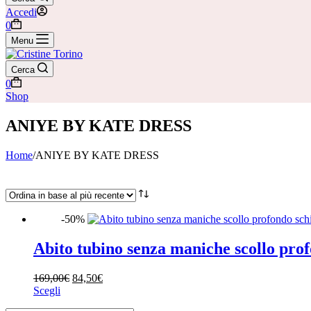
Accedi
Carrello
0
Menu
Cerca
Carrello
0
Shop
ANIYE BY KATE DRESS
Home
/
ANIYE BY KATE DRESS
-50%
Abito tubino senza maniche scollo pro
Il
Il
169,00
€
84,50
€
Marchi
Questo
prezzo
prezzo
Scegli
prodotto
originale
attuale