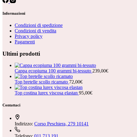
Informazioni
Condizioni di spedizione
Condizioni di vendita
Privacy policy
Pagamenti
Ultimi prodotti
Cappa ecopiuma 100 grammi bi-tessuto
239,00
€
Top bretelle scollo ricamato
72,00
€
Top costina lurex viscosa elastan
95,00
€
Contattaci
Indirizzo:
Corso Peschiera, 279 10141
Telefono:
011 713 191