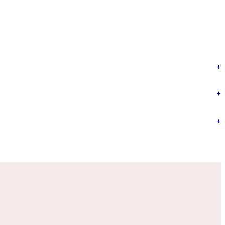
+
+
+