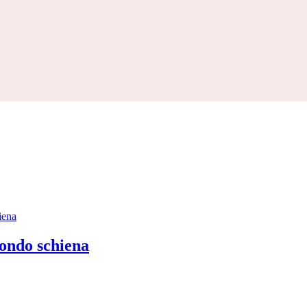
Categorie
C
BRANDS WOMAN
(1)
fondo schiena
+
Taglia
+