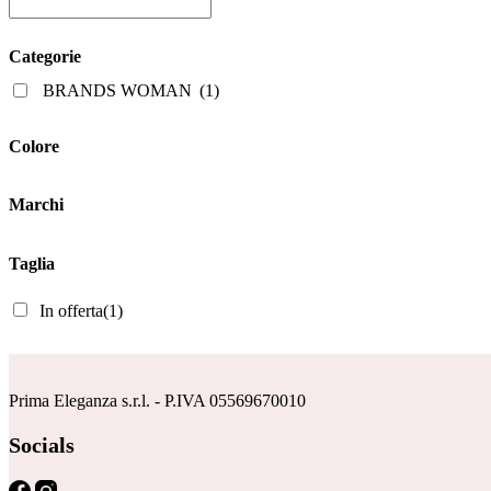
ha
era:
è:
più
169,00€.
84,50€.
varianti.
Categorie
Le
opzioni
BRANDS WOMAN
(1)
possono
essere
scelte
Colore
nella
pagina
del
Marchi
prodotto
Taglia
In offerta
(1)
Prima Eleganza s.r.l. - P.IVA 05569670010
Socials