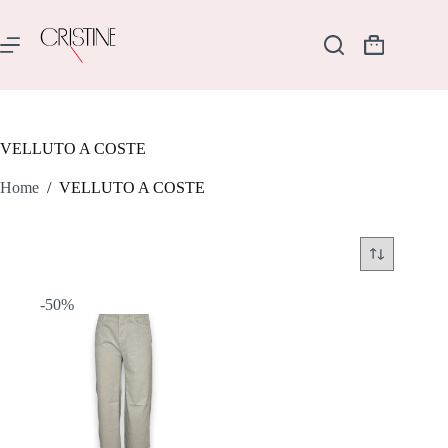
Salta
al
contenuto
Carrello
VELLUTO A COSTE
Home
/
VELLUTO A COSTE
-50%