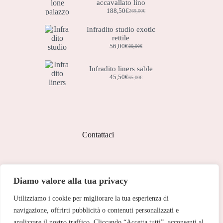
accavallato lino
188,50
€
269,00
€
Il
Il
prezzo
prezzo
Infradito studio exotic
originale
attuale
rettile
era:
è:
269,00€.
188,50€.
56,00
€
80,00
€
Il
Il
prezzo
prezzo
originale
attuale
Infradito liners sable
era:
è:
45,50
€
65,00
€
Il
Il
80,00€.
56,00€.
prezzo
prezzo
originale
attuale
era:
è:
65,00€.
45,50€.
Contattaci
Indirizzo:
Diamo valore alla tua privacy
Corso Peschiera, 279 10141
Utilizziamo i cookie per migliorare la tua esperienza di
Telefono:
011 713 191
navigazione, offrirti pubblicità o contenuti personalizzati e
analizzare il nostro traffico. Cliccando “Accetta tutti”, acconsenti al