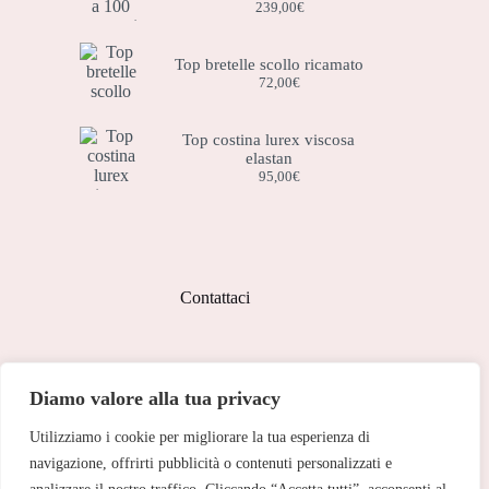
239,00
€
Top bretelle scollo ricamato
72,00
€
Top costina lurex viscosa
elastan
95,00
€
Contattaci
Indirizzo:
Diamo valore alla tua privacy
Corso Peschiera, 279 10141
Utilizziamo i cookie per migliorare la tua esperienza di
Telefono:
011 713 191
navigazione, offrirti pubblicità o contenuti personalizzati e