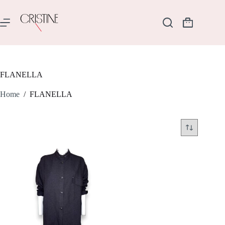
Salta
al
contenuto
Carrello
FLANELLA
Home
/
FLANELLA