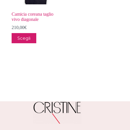
Camicia coreana taglio
vivo diagonale
210,00
€
Questo
Scegli
prodotto
ha
più
varianti.
Le
opzioni
possono
essere
scelte
nella
pagina
del
prodotto