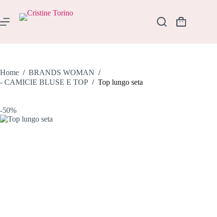
Salta
al
contenuto
Carrello
Home
/
BRANDS WOMAN
/
- CAMICIE BLUSE E TOP
/
Top lungo seta
-50%