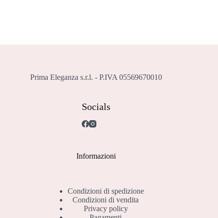
Le
opzioni
possono
essere
scelte
nella
pagina
del
prodotto
Prima Eleganza s.r.l. - P.IVA 05569670010
Socials
Informazioni
Condizioni di spedizione
Condizioni di vendita
Privacy policy
Pagamenti