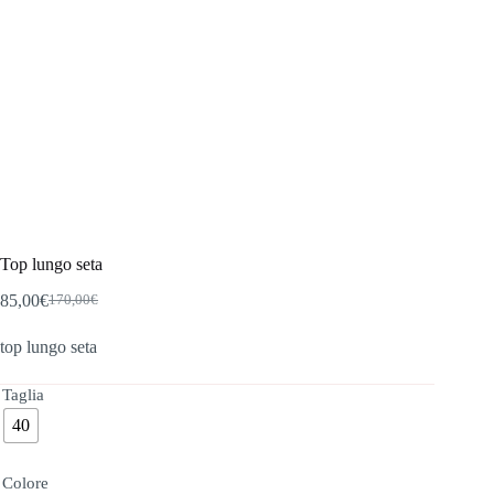
Top lungo seta
85,00
€
170,00
€
Il
Il
prezzo
prezzo
top lungo seta
originale
attuale
era:
è:
170,00€.
85,00€.
Taglia
40
Colore