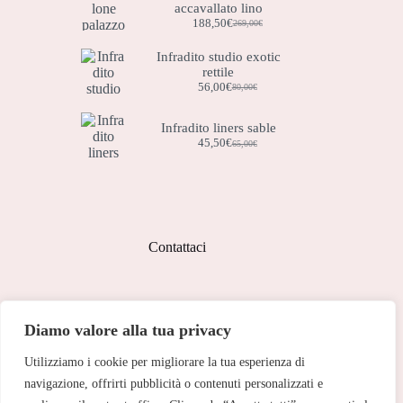
accavallato lino
188,50
€
269,00
€
Il
Il
prezzo
prezzo
Infradito studio exotic
originale
attuale
rettile
era:
è:
269,00€.
188,50€.
56,00
€
80,00
€
Il
Il
prezzo
prezzo
originale
attuale
Infradito liners sable
era:
è:
45,50
€
65,00
€
Il
Il
80,00€.
56,00€.
prezzo
prezzo
originale
attuale
era:
è:
65,00€.
45,50€.
Contattaci
Indirizzo:
Diamo valore alla tua privacy
Corso Peschiera, 279 10141
Utilizziamo i cookie per migliorare la tua esperienza di
Telefono:
011 713 191
navigazione, offrirti pubblicità o contenuti personalizzati e