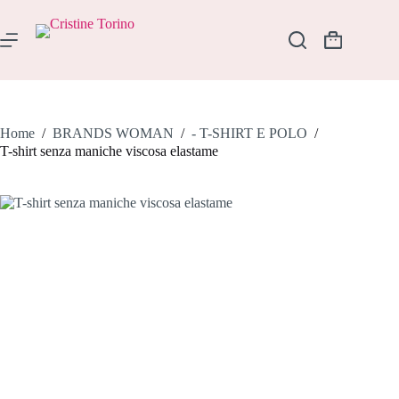
Salta
al
contenuto
Carrello
Home
/
BRANDS WOMAN
/
- T-SHIRT E POLO
/
T-shirt senza maniche viscosa elastame