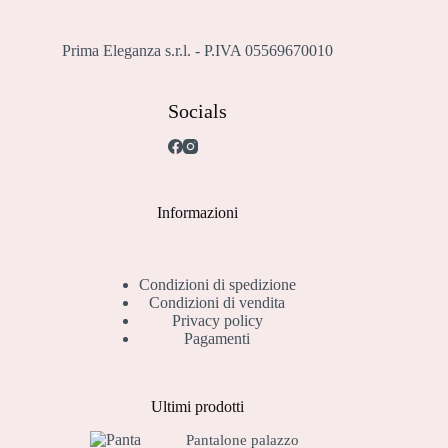
pagina
del
prodotto
Prima Eleganza s.r.l. - P.IVA 05569670010
Socials
Informazioni
Condizioni di spedizione
Condizioni di vendita
Privacy policy
Pagamenti
Ultimi prodotti
Pantalone palazzo