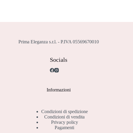
opzioni
possono
essere
scelte
nella
pagina
del
prodotto
Prima Eleganza s.r.l. - P.IVA 05569670010
Socials
Informazioni
Condizioni di spedizione
Condizioni di vendita
Privacy policy
Pagamenti