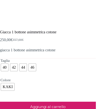
Giacca 1 bottone asimmetrica cotone
250,00
€
357,00
€
Il
Il
prezzo
prezzo
giacca 1 bottone asimmetrica cotone
originale
attuale
era:
è:
357,00€.
250,00€.
Taglia
40
42
44
46
Colore
KAKI
Aggiungi al carrello