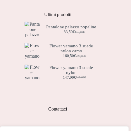
Ultimi prodotti
Pantalone palazzo popeline
83,50
€
119,00
€
Il
Il
prezzo
prezzo
originale
attuale
Flower yamano 3 suede
era:
è:
nylon camo
119,00€.
83,50€.
160,50
€
229,00
€
Il
Il
prezzo
prezzo
originale
attuale
Flower yamano 3 suede
era:
è:
nylon
229,00€.
160,50€.
147,00
€
210,00
€
Il
Il
prezzo
prezzo
originale
attuale
era:
è:
210,00€.
147,00€.
Contattaci