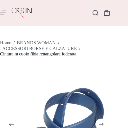
Salta
al
contenuto
Carrello
Home
/
BRANDS WOMAN
/
- ACCESSORI BORSE E CALZATURE
/
Cintura m cuoio fibia rettangolare foderata