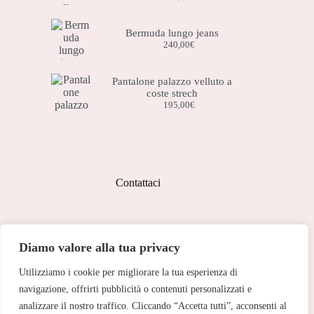
Bermuda lungo jeans
240,00
€
Pantalone palazzo velluto a
coste strech
195,00
€
Contattaci
Indirizzo:
Diamo valore alla tua privacy
Corso Peschiera, 279 10141
Utilizziamo i cookie per migliorare la tua esperienza di
Telefono:
011 713 191
navigazione, offrirti pubblicità o contenuti personalizzati e
analizzare il nostro traffico. Cliccando “Accetta tutti”, acconsenti al
Email: