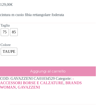
129,00
€
cintura m cuoio fibia rettangolare foderata
Taglia
75
85
Colore
TAUPE
Aggiungi al carrello
COD:
GAVAZZENI CA01034529
Categorie:
-
ACCESSORI BORSE E CALZATURE
,
BRANDS
WOMAN
,
GAVAZZENI