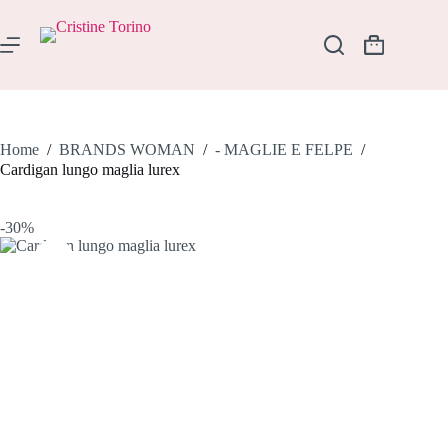
Salta
al
contenuto
Carrello
Home
/
BRANDS WOMAN
/
- MAGLIE E FELPE
/
Cardigan lungo maglia lurex
-30%