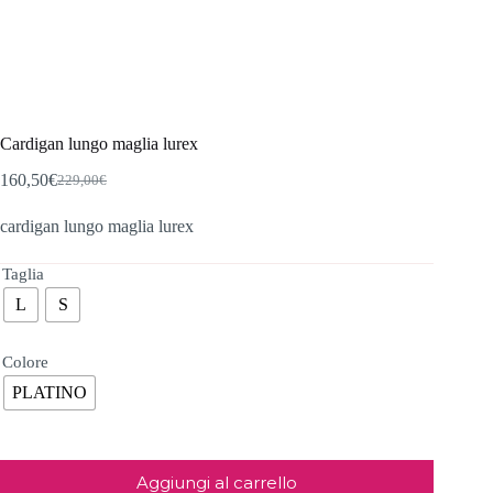
Cardigan lungo maglia lurex
160,50
€
229,00
€
Il
Il
prezzo
prezzo
cardigan lungo maglia lurex
originale
attuale
era:
è:
229,00€.
160,50€.
Taglia
L
S
Colore
PLATINO
Aggiungi al carrello