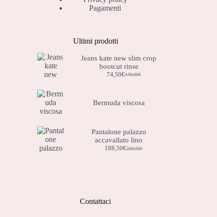
Pagamenti
Ultimi prodotti
Jeans kate new slim crop
bootcut rinse
74,50
€
149,00
€
Il
Il
prezzo
prezzo
originale
attuale
era:
è:
Bermuda viscosa
149,00€.
74,50€.
Pantalone palazzo
accavallato lino
188,50
€
269,00
€
Il
Il
prezzo
prezzo
originale
attuale
era:
è:
269,00€.
188,50€.
Contattaci