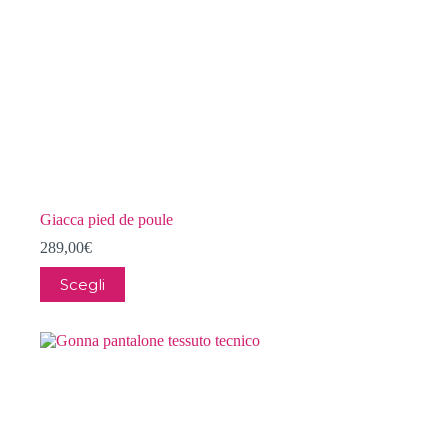
prodotto
Giacca pied de poule
289,00
€
Questo
Scegli
prodotto
ha
più
varianti.
Le
opzioni
possono
essere
scelte