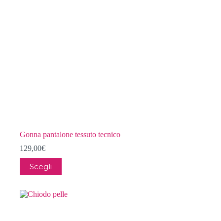
nella
pagina
del
prodotto
Gonna pantalone tessuto tecnico
129,00
€
Questo
Scegli
prodotto
ha
più
varianti.
Le
opzioni