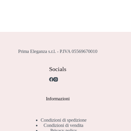
varianti.
Le
opzioni
possono
essere
scelte
nella
pagina
del
prodotto
Prima Eleganza s.r.l. - P.IVA 05569670010
Socials
Informazioni
Condizioni di spedizione
Condizioni di vendita
Privacy policy