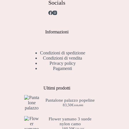
Socials
Informazioni
Condizioni di spedizione
Condizioni di vendita
Privacy policy
Pagamenti
Ultimi prodotti
Pantalone palazzo popeline
83,50
€
119,00
€
Il
Il
prezzo
prezzo
originale
attuale
Flower yamano 3 suede
era:
è:
nylon camo
119,00€.
83,50€.
160,50
€
229,00
€