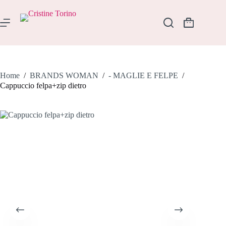
Salta
al
contenuto
Carrello
Home
/
BRANDS WOMAN
/
- MAGLIE E FELPE
/
Cappuccio felpa+zip dietro