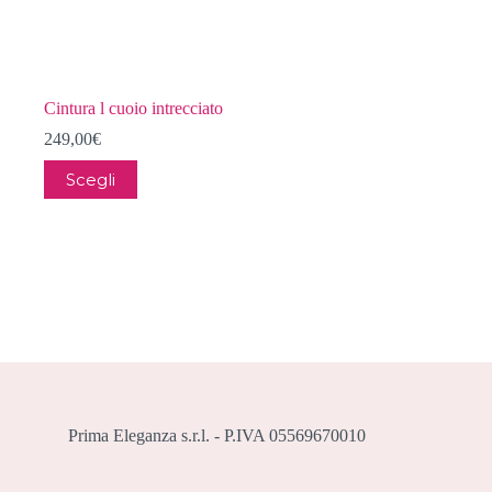
Cintura l cuoio intrecciato
249,00
€
Questo
Scegli
prodotto
ha
più
varianti.
Le
opzioni
possono
essere
scelte
nella
pagina
del
prodotto
Prima Eleganza s.r.l. - P.IVA 05569670010