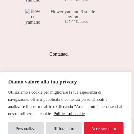
Il
Il
prezzo
prezzo
originale
attuale
Flower yamano 3 suede
era:
è:
nylon
229,00€.
160,50€.
147,00
€
210,00
€
Il
Il
prezzo
prezzo
originale
attuale
era:
è:
210,00€.
147,00€.
Contattaci
Indirizzo:
Diamo valore alla tua privacy
Corso Peschiera, 279 10141
Utilizziamo i cookie per migliorare la tua esperienza di
Telefono:
011 713 191
navigazione, offrirti pubblicità o contenuti personalizzati e
analizzare il nostro traffico. Cliccando “Accetta tutti”, acconsenti al
Email:
cristinetorino@gmail.com
nostro utilizzo dei cookie.
Politica sui cookie
Copyright © 2026 Cristine Torino - Web Powered by
Dylog
Italia S.p.A.
Personalizza
Rifiuta tutto
Accettare tutto