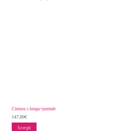
Cintura s lunga+puntale
147,00
€
Questo
Scegli
prodotto