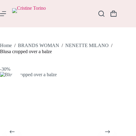
Salta
al
contenuto
Carrello
Home
/
BRANDS WOMAN
/
NENETTE MILANO
/
Blusa cropped over a balze
-30%