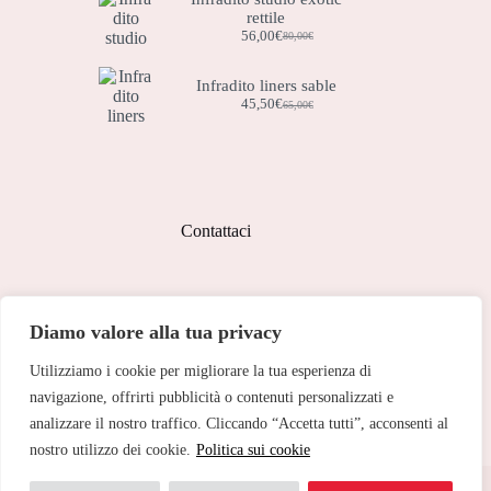
rettile
era:
è:
269,00€.
188,50€.
56,00
€
80,00
€
Il
Il
prezzo
prezzo
originale
attuale
Infradito liners sable
era:
è:
45,50
€
65,00
€
Il
Il
80,00€.
56,00€.
prezzo
prezzo
originale
attuale
era:
è:
65,00€.
45,50€.
Contattaci
Indirizzo:
Diamo valore alla tua privacy
Corso Peschiera, 279 10141
Utilizziamo i cookie per migliorare la tua esperienza di
Telefono:
011 713 191
navigazione, offrirti pubblicità o contenuti personalizzati e
analizzare il nostro traffico. Cliccando “Accetta tutti”, acconsenti al
Email:
cristinetorino@gmail.com
nostro utilizzo dei cookie.
Politica sui cookie
Copyright © 2026 Cristine Torino - Web Powered by
Dylog