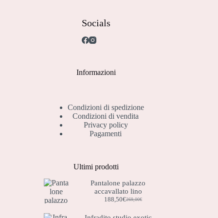
scelte
nella
pagina
Socials
del
prodotto
Informazioni
Condizioni di spedizione
Condizioni di vendita
Privacy policy
Pagamenti
Ultimi prodotti
Pantalone palazzo
accavallato lino
188,50
€
269,00
€
Il
Il
prezzo
prezzo
Infradito studio exotic
originale
attuale