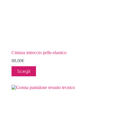
Cintura intreccio pelle-elastico
88,00
€
Questo
Scegli
prodotto
ha
più
varianti.
Le
opzioni
possono
essere
scelte
nella
pagina