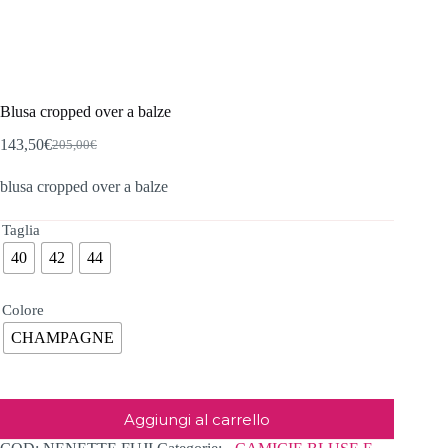
Blusa cropped over a balze
143,50
€
205,00
€
Il
Il
prezzo
prezzo
blusa cropped over a balze
originale
attuale
era:
è:
205,00€.
143,50€.
Taglia
40
42
44
Colore
CHAMPAGNE
Aggiungi al carrello