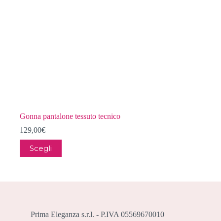
del
prodotto
Gonna pantalone tessuto tecnico
129,00
€
Questo
Scegli
prodotto
ha
più
varianti.
Le
opzioni
possono
essere
Prima Eleganza s.r.l. - P.IVA 05569670010