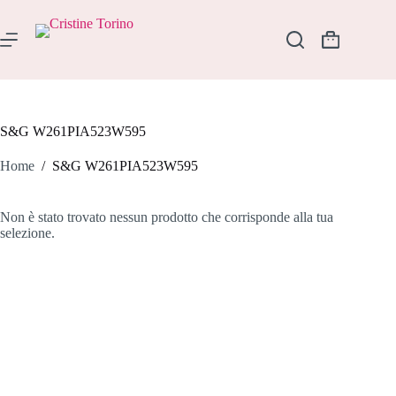
Salta
al
contenuto
Carrello
S&G W261PIA523W595
Home
/
S&G W261PIA523W595
Non è stato trovato nessun prodotto che corrisponde alla tua
selezione.