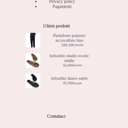
Privacy policy
Pagamenti
Ultimi prodotti
Pantalone palazzo
accavallato lino
188,50
€
269,00
€
Il
Il
prezzo
prezzo
Infradito studio exotic
originale
attuale
rettile
era:
è:
269,00€.
188,50€.
56,00
€
80,00
€
Il
Il
prezzo
prezzo
originale
attuale
Infradito liners sable
era:
è:
45,50
€
65,00
€
Il
Il
80,00€.
56,00€.
prezzo
prezzo
originale
attuale
era:
è:
65,00€.
45,50€.
Contattaci