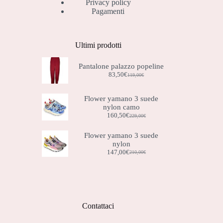
Privacy policy
Pagamenti
Ultimi prodotti
Pantalone palazzo popeline
83,50
€
119,00
€
Il
Il
prezzo
prezzo
originale
attuale
Flower yamano 3 suede
era:
è:
nylon camo
119,00€.
83,50€.
160,50
€
229,00
€
Il
Il
prezzo
prezzo
originale
attuale
Flower yamano 3 suede
era:
è:
nylon
229,00€.
160,50€.
147,00
€
210,00
€
Il
Il
prezzo
prezzo
originale
attuale
era:
è:
210,00€.
147,00€.
Contattaci