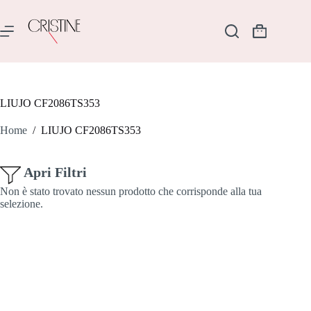
Salta
al
contenuto
Carrello
LIUJO CF2086TS353
Home
/
LIUJO CF2086TS353
Apri Filtri
Non è stato trovato nessun prodotto che corrisponde alla tua
selezione.