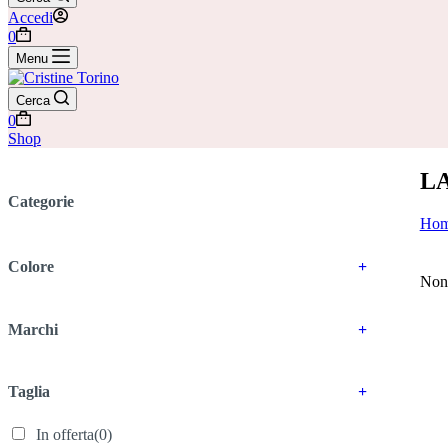
Accedi
Carrello
0
Menu
Cerca
Carrello
0
Shop
L
Categorie
Ho
Colore
+
Non 
Marchi
+
Taglia
+
In offerta
(0)