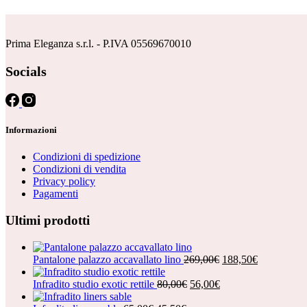
Prima Eleganza s.r.l. - P.IVA 05569670010
Socials
Informazioni
Condizioni di spedizione
Condizioni di vendita
Privacy policy
Pagamenti
Ultimi prodotti
Il
Il
Pantalone palazzo accavallato lino
269,00
€
188,50
€
prezzo
prezzo
Il
Il
originale
attuale
Infradito studio exotic rettile
80,00
€
56,00
€
prezzo
prezzo
era:
è: