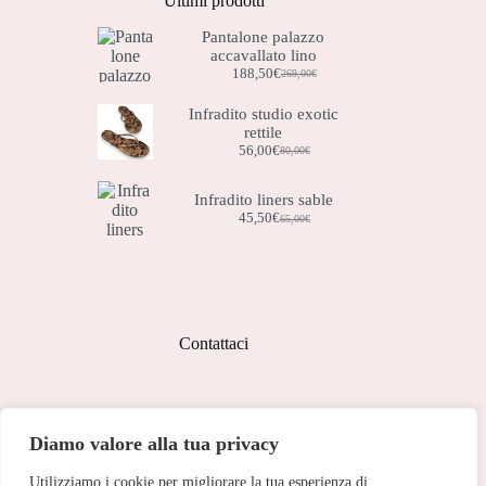
Ultimi prodotti
Pantalone palazzo
accavallato lino
188,50
€
269,00
€
Il
Il
prezzo
prezzo
Infradito studio exotic
originale
attuale
rettile
era:
è:
269,00€.
188,50€.
56,00
€
80,00
€
Il
Il
prezzo
prezzo
originale
attuale
Infradito liners sable
era:
è:
45,50
€
65,00
€
Il
Il
80,00€.
56,00€.
prezzo
prezzo
originale
attuale
era:
è:
65,00€.
45,50€.
Contattaci
Indirizzo:
Diamo valore alla tua privacy
Corso Peschiera, 279 10141
Utilizziamo i cookie per migliorare la tua esperienza di
Telefono: