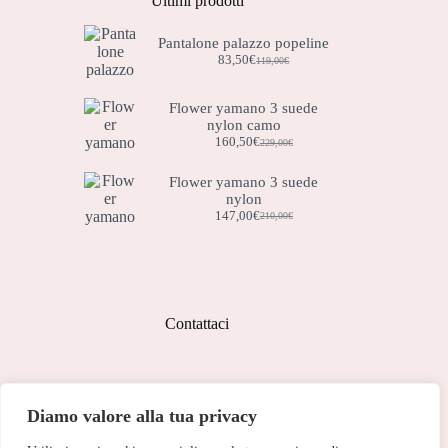
Ultimi prodotti
Pantalone palazzo popeline
83,50
€
119,00
€
Il
Il
prezzo
prezzo
originale
attuale
Flower yamano 3 suede
era:
è:
nylon camo
119,00€.
83,50€.
160,50
€
229,00
€
Il
Il
prezzo
prezzo
originale
attuale
Flower yamano 3 suede
era:
è:
nylon
229,00€.
160,50€.
147,00
€
210,00
€
Il
Il
prezzo
prezzo
originale
attuale
era:
è:
210,00€.
147,00€.
Contattaci
Indirizzo:
Diamo valore alla tua privacy
Corso Peschiera, 279 10141