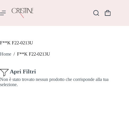
Salta
al
contenuto
Carrello
F**K F22-0213U
Home
/
F**K F22-0213U
Apri Filtri
Non è stato trovato nessun prodotto che corrisponde alla tua
selezione.