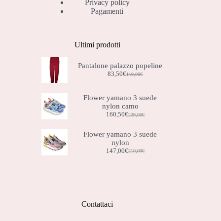
Privacy policy
Pagamenti
Ultimi prodotti
Pantalone palazzo popeline
83,50
€
119,00
€
Il
Il
prezzo
prezzo
originale
attuale
Flower yamano 3 suede
era:
è:
nylon camo
119,00€.
83,50€.
160,50
€
229,00
€
Il
Il
prezzo
prezzo
originale
attuale
Flower yamano 3 suede
era:
è:
nylon
229,00€.
160,50€.
147,00
€
210,00
€
Il
Il
prezzo
prezzo
originale
attuale
era:
è:
210,00€.
147,00€.
Contattaci