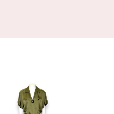
Colore
+
M
In offerta
(1)
+