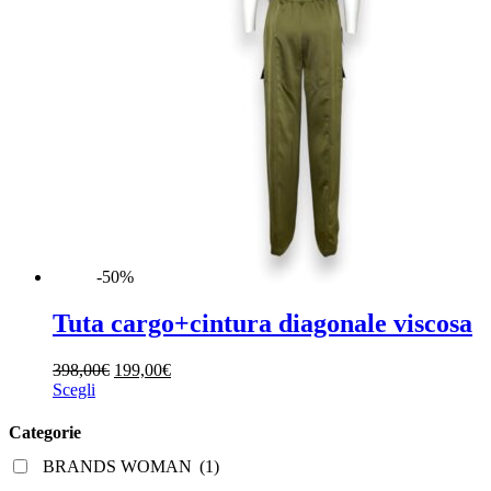
-50%
Tuta cargo+cintura diagonale viscosa
Il
Il
398,00
€
199,00
€
Questo
prezzo
prezzo
Scegli
prodotto
originale
attuale
ha
era:
è:
Categorie
più
398,00€.
199,00€.
BRANDS WOMAN
(1)
varianti.
Le