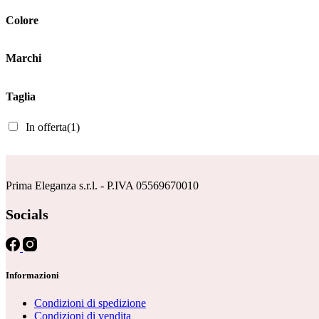
opzioni
Colore
possono
essere
scelte
Marchi
nella
pagina
del
Taglia
prodotto
In offerta
(1)
Prima Eleganza s.r.l. - P.IVA 05569670010
Socials
Informazioni
Condizioni di spedizione
Condizioni di vendita