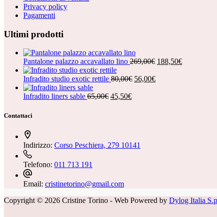
Privacy policy
Pagamenti
Ultimi prodotti
Il
Il
Pantalone palazzo accavallato lino
269,00
€
188,50
€
prezzo
prezzo
Il
Il
originale
attuale
Infradito studio exotic rettile
80,00
€
56,00
€
prezzo
prezzo
era:
è:
Il
Il
originale
attuale
269,00€.
188,50€.
Infradito liners sable
65,00
€
45,50
€
prezzo
prezzo
era:
è:
originale
attuale
80,00€.
56,00€.
Contattaci
era:
è:
65,00€.
45,50€.
Indirizzo:
Corso Peschiera, 279 10141
Telefono:
011 713 191
Email:
cristinetorino@gmail.com
Copyright © 2026 Cristine Torino - Web Powered by
Dylog Italia S.