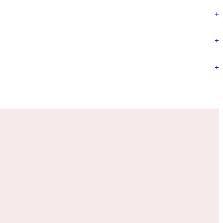
+
+
+