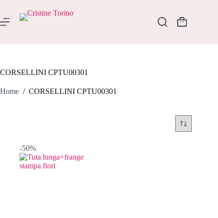
Salta
al
contenuto
Carrello
CORSELLINI CPTU00301
Home
/
CORSELLINI CPTU00301
-50%