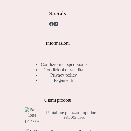
Socials
Informazioni
Condizioni di spedizione
Condizioni di vendita
Privacy policy
Pagamenti
Ultimi prodotti
Pantalone palazzo popeline
83,50
€
119,00
€
Il
Il
prezzo
prezzo
originale
attuale