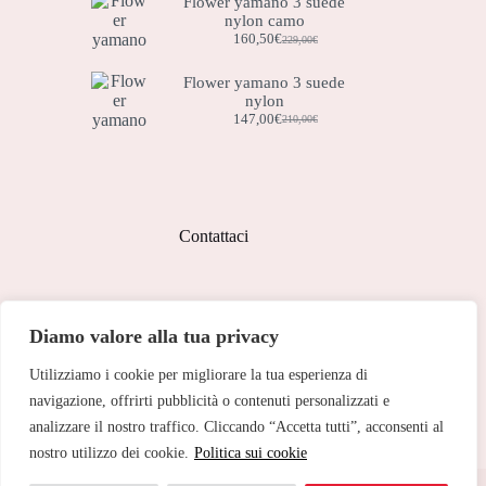
Flower yamano 3 suede
era:
è:
nylon camo
119,00€.
83,50€.
160,50
€
229,00
€
Il
Il
prezzo
prezzo
originale
attuale
Flower yamano 3 suede
era:
è:
nylon
229,00€.
160,50€.
147,00
€
210,00
€
Il
Il
prezzo
prezzo
originale
attuale
era:
è:
210,00€.
147,00€.
Contattaci
Indirizzo:
Diamo valore alla tua privacy
Corso Peschiera, 279 10141
Utilizziamo i cookie per migliorare la tua esperienza di
Telefono:
011 713 191
navigazione, offrirti pubblicità o contenuti personalizzati e
analizzare il nostro traffico. Cliccando “Accetta tutti”, acconsenti al
Email:
cristinetorino@gmail.com
nostro utilizzo dei cookie.
Politica sui cookie
Copyright © 2026 Cristine Torino - Web Powered by
Dylog