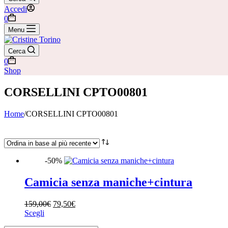
Accedi
Carrello
0
Menu
Cerca
Carrello
0
Shop
CORSELLINI CPTO00801
Home
/
CORSELLINI CPTO00801
-50%
Camicia senza maniche+cintura
Il
Il
159,00
€
79,50
€
Marchi
Questo
prezzo
prezzo
Scegli
prodotto
originale
attuale