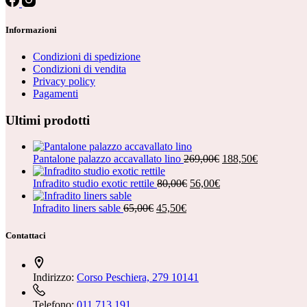
Informazioni
Condizioni di spedizione
Condizioni di vendita
Privacy policy
Pagamenti
Ultimi prodotti
Il
Il
Pantalone palazzo accavallato lino
269,00
€
188,50
€
prezzo
prezzo
Il
Il
originale
attuale
Infradito studio exotic rettile
80,00
€
56,00
€
prezzo
prezzo
era:
è:
Il
Il
originale
attuale
269,00€.
188,50€.
Infradito liners sable
65,00
€
45,50
€
prezzo
prezzo
era:
è:
originale
attuale
80,00€.
56,00€.
Contattaci
era:
è:
65,00€.
45,50€.
Indirizzo:
Corso Peschiera, 279 10141
Telefono:
011 713 191