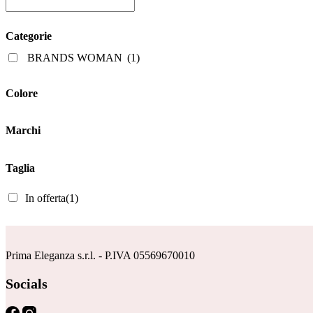
ha
era:
è:
più
159,00€.
79,50€.
varianti.
Categorie
Le
opzioni
BRANDS WOMAN
(1)
possono
essere
scelte
Colore
nella
pagina
del
Marchi
prodotto
Taglia
In offerta
(1)
Prima Eleganza s.r.l. - P.IVA 05569670010
Socials