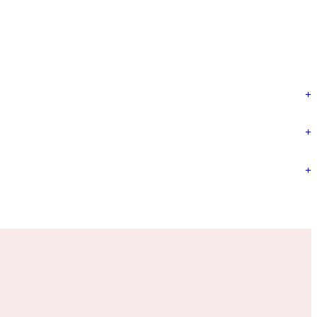
+
+
+