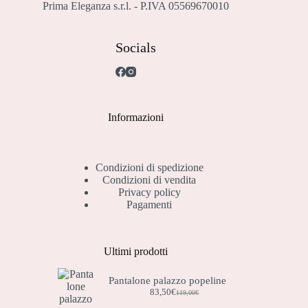
Prima Eleganza s.r.l. - P.IVA 05569670010
Socials
Informazioni
Condizioni di spedizione
Condizioni di vendita
Privacy policy
Pagamenti
Ultimi prodotti
Pantalone palazzo popeline
83,50
€
119,00
€
Il
Il
prezzo
prezzo