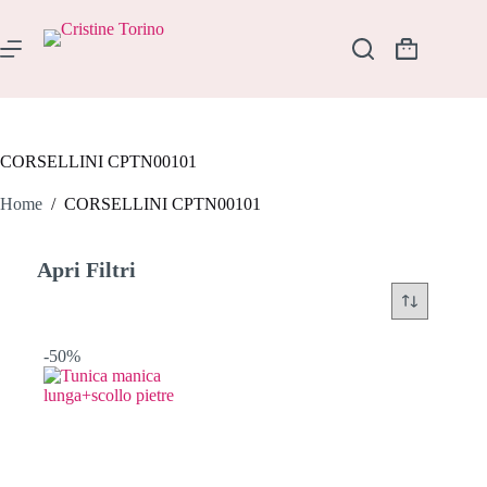
Salta
al
contenuto
Carrello
CORSELLINI CPTN00101
Home
/
CORSELLINI CPTN00101
Apri Filtri
-50%