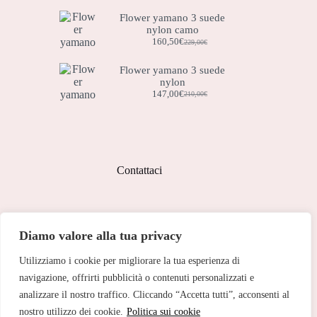
originale
attuale
Flower yamano 3 suede
era:
è:
nylon camo
119,00€.
83,50€.
160,50
€
229,00
€
Il
Il
prezzo
prezzo
originale
attuale
Flower yamano 3 suede
era:
è:
nylon
229,00€.
160,50€.
147,00
€
210,00
€
Il
Il
prezzo
prezzo
originale
attuale
era:
è:
210,00€.
147,00€.
Contattaci
Indirizzo:
Diamo valore alla tua privacy
Corso Peschiera, 279 10141
Utilizziamo i cookie per migliorare la tua esperienza di
Telefono:
011 713 191
navigazione, offrirti pubblicità o contenuti personalizzati e
analizzare il nostro traffico. Cliccando “Accetta tutti”, acconsenti al
Email:
cristinetorino@gmail.com
nostro utilizzo dei cookie.
Politica sui cookie