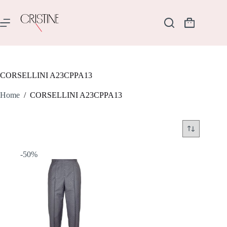
Salta
al
contenuto
Carrello
CORSELLINI A23CPPA13
Home
/
CORSELLINI A23CPPA13
-50%