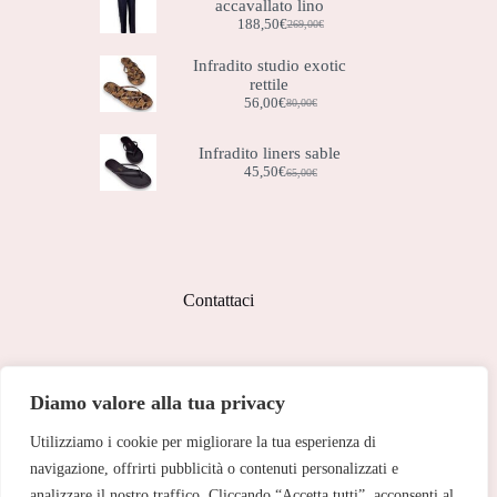
accavallato lino
188,50
€
269,00
€
Il
Il
prezzo
prezzo
Infradito studio exotic
originale
attuale
rettile
era:
è:
269,00€.
188,50€.
56,00
€
80,00
€
Il
Il
prezzo
prezzo
originale
attuale
Infradito liners sable
era:
è:
45,50
€
65,00
€
Il
Il
80,00€.
56,00€.
prezzo
prezzo
originale
attuale
era:
è:
65,00€.
45,50€.
Contattaci
Indirizzo:
Diamo valore alla tua privacy
Corso Peschiera, 279 10141
Utilizziamo i cookie per migliorare la tua esperienza di
Telefono:
011 713 191
navigazione, offrirti pubblicità o contenuti personalizzati e
analizzare il nostro traffico. Cliccando “Accetta tutti”, acconsenti al