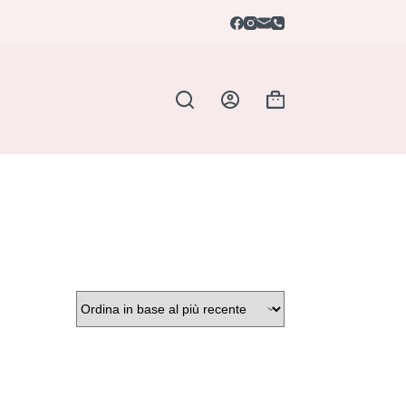
Carrello
Colore
+
+
In offerta
(1)