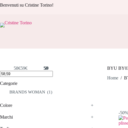
Salta
Benvenuti su Cristine Torino!
al
contenuto
58€
59€
58
58
59
59
59
BYU BY0
Home
/
B
Categorie
BRANDS WOMAN
(1)
Colore
+
-50
Marchi
+
Marchi