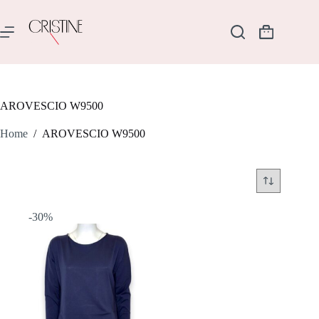
Salta
al
contenuto
Carrello
AROVESCIO W9500
Home
/
AROVESCIO W9500
-30%