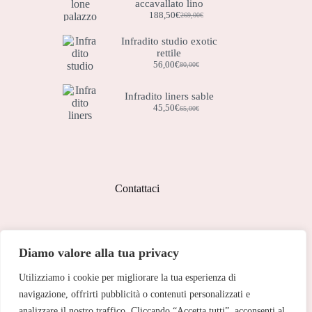
accavallato lino
188,50
€
269,00
€
Il
Il
prezzo
prezzo
Infradito studio exotic
originale
attuale
rettile
era:
è:
269,00€.
188,50€.
56,00
€
80,00
€
Il
Il
prezzo
prezzo
originale
attuale
Infradito liners sable
era:
è:
45,50
€
65,00
€
Il
Il
80,00€.
56,00€.
prezzo
prezzo
originale
attuale
era:
è:
65,00€.
45,50€.
Contattaci
Indirizzo:
Diamo valore alla tua privacy
Corso Peschiera, 279 10141
Utilizziamo i cookie per migliorare la tua esperienza di
Telefono:
011 713 191
navigazione, offrirti pubblicità o contenuti personalizzati e
analizzare il nostro traffico. Cliccando “Accetta tutti”, acconsenti al