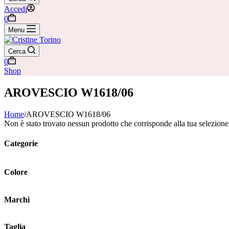
Accedi
Carrello
0
Menu
Cerca
Carrello
0
Shop
AROVESCIO W1618/06
Home
/
AROVESCIO W1618/06
Non è stato trovato nessun prodotto che corrisponde alla tua selezione
Categorie
Colore
Marchi
Taglia