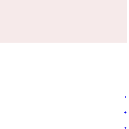
+
+
+