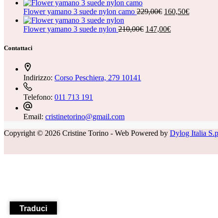
prezzo
prezzo
originale
attuale
Il
Il
Flower yamano 3 suede nylon camo
229,00
€
160,50
€
era:
è:
prezzo
prezzo
119,00€.
Il
83,50€.
originale
Il
attuale
Flower yamano 3 suede nylon
210,00
€
147,00
€
prezzo
era:
prezzo
è:
originale
229,00€.
attuale
160,50€.
Contattaci
era:
è:
210,00€.
147,00€.
Indirizzo:
Corso Peschiera, 279 10141
Telefono:
011 713 191
Email:
cristinetorino@gmail.com
Copyright © 2026 Cristine Torino - Web Powered by
Dylog Italia S.
Traduci