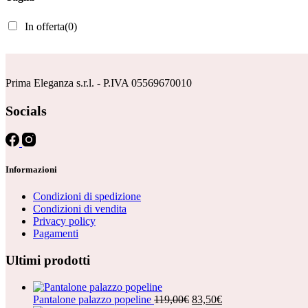
In offerta
(0)
Prima Eleganza s.r.l. - P.IVA 05569670010
Socials
Informazioni
Condizioni di spedizione
Condizioni di vendita
Privacy policy
Pagamenti
Ultimi prodotti
Il
Il
Pantalone palazzo popeline
119,00
€
83,50
€