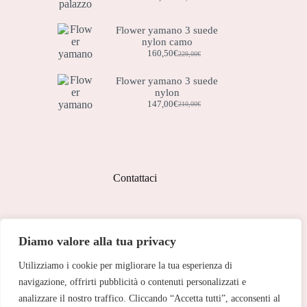
Il
Il
prezzo
prezzo
originale
attuale
Flower yamano 3 suede
era:
è:
nylon camo
119,00€.
83,50€.
160,50
€
229,00
€
Il
Il
prezzo
prezzo
originale
attuale
Flower yamano 3 suede
era:
è:
nylon
229,00€.
160,50€.
147,00
€
210,00
€
Il
Il
prezzo
prezzo
originale
attuale
era:
è:
210,00€.
147,00€.
Contattaci
Indirizzo:
Diamo valore alla tua privacy
Corso Peschiera, 279 10141
Utilizziamo i cookie per migliorare la tua esperienza di
Telefono:
011 713 191
navigazione, offrirti pubblicità o contenuti personalizzati e
analizzare il nostro traffico. Cliccando “Accetta tutti”, acconsenti al
Email: