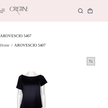
Salta
al
contenuto
Carrello
AROVESCIO 5407
Home
/
AROVESCIO 5407