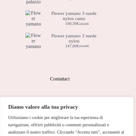
Il
Il
prezzo
prezzo
originale
attuale
Flower yamano 3 suede
era:
è:
nylon camo
119,00€.
83,50€.
160,50
€
229,00
€
Il
Il
prezzo
prezzo
originale
attuale
Flower yamano 3 suede
era:
è:
nylon
229,00€.
160,50€.
147,00
€
210,00
€
Il
Il
prezzo
prezzo
originale
attuale
era:
è:
210,00€.
147,00€.
Contattaci
Indirizzo:
Diamo valore alla tua privacy
Corso Peschiera, 279 10141
Utilizziamo i cookie per migliorare la tua esperienza di
Telefono:
011 713 191
navigazione, offrirti pubblicità o contenuti personalizzati e
analizzare il nostro traffico. Cliccando “Accetta tutti”, acconsenti al
Email: